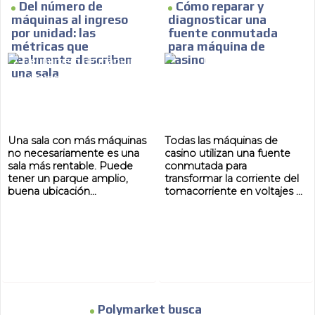
Del número de
Cómo reparar y
máquinas al ingreso
diagnosticar una
por unidad: las
fuente conmutada
métricas que
para máquina de
realmente describen
casino
una sala
Una sala con más máquinas
Todas las máquinas de
no necesariamente es una
casino utilizan una fuente
sala más rentable. Puede
conmutada para
tener un parque amplio,
transformar la corriente del
buena ubicación...
tomacorriente en voltajes ...
Polymarket busca