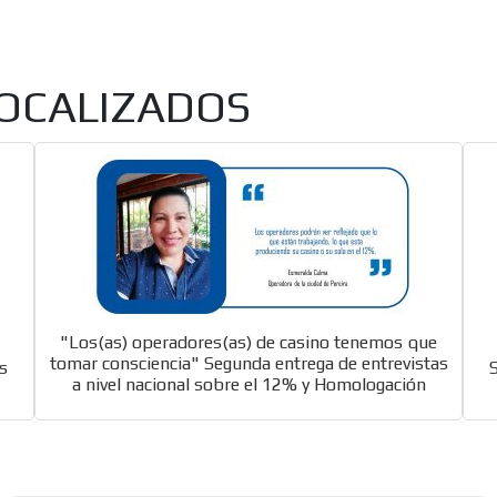
coljuegoseice
Se conoce documento con el que los operado
pagarán el 12% Ultima Hora!
LOCALIZADOS
[ Cerrar X ]
MVE ADS
"Los(as) operadores(as) de casino tenemos que
tomar consciencia" Segunda entrega de entrevistas
s
MVE
ADS
a nivel nacional sobre el 12% y Homologación
ADVERTISEMENT
MEDIUM