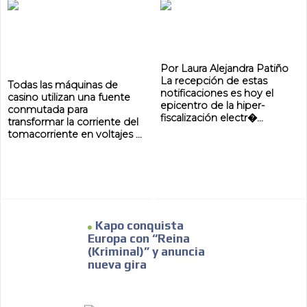
ADVERTISEMENT
Por Laura Alejandra Patiño
ADVERTISEMENT
La recepción de estas
Todas las máquinas de
notificaciones es hoy el
casino utilizan una fuente
epicentro de la hiper-
conmutada para
fiscalización electr�...
transformar la corriente del
tomacorriente en voltajes ...
Kapo conquista
Europa con “Reina
(Kriminal)” y anuncia
nueva gira