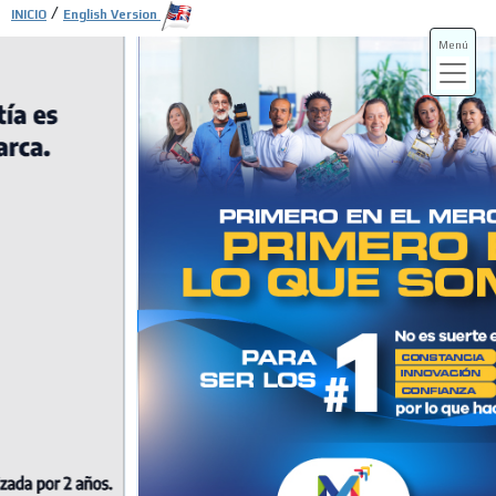
/
INICIO
English Version
Menú
ADS-3A
ADS-3B