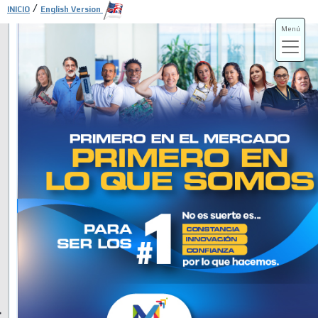
/
INICIO
English Version
Menú
ADS-3A
ADS-3B