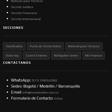
Noticias para Técnicos
Sección Jurídica
Sección Financiera
Sección Internacional
SECCIONES
Clasificados
Punto de Venta Online
Material para Técnicos
Dolar hoy
Casino Estereo
Multipoker Series
Me Financia
CONTÁCTANOS
WhatsApp:
(57​​1) 3185522982
Sedes: Bogotá / Medellín / Barranquilla
Email:
info@mundovideo.com.co
Formulario de Contacto:
Entrar