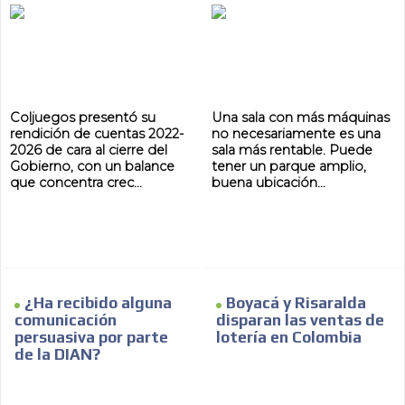
AR
Coljuegos presentó su
Una sala con más máquinas
rendición de cuentas 2022-
no necesariamente es una
2026 de cara al cierre del
sala más rentable. Puede
Gobierno, con un balance
tener un parque amplio,
que concentra crec...
buena ubicación...
¿Ha recibido alguna
Boyacá y Risaralda
comunicación
disparan las ventas de
persuasiva por parte
lotería en Colombia
de la DIAN?