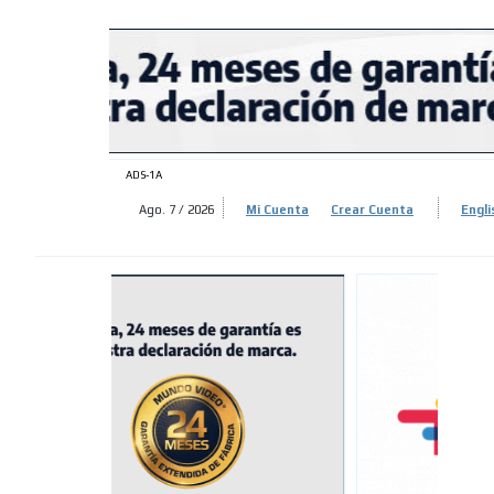
ADS-
ADS-
ADS-1A
Ago. 7 / 2026
Mi Cuenta
Crear Cuenta
Engli