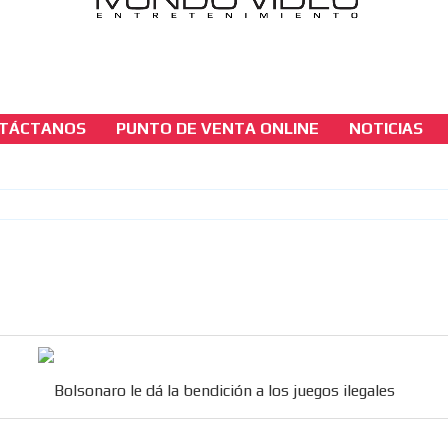
TÁCTANOS
PUNTO DE VENTA ONLINE
NOTICIAS
casinos-colombia-noticias
Bolsonaro le dá la bendición a los juegos ileg
[ Cerrar X ]
MVE ADS
Bolsonaro le dá la bendición a los juegos ilegales