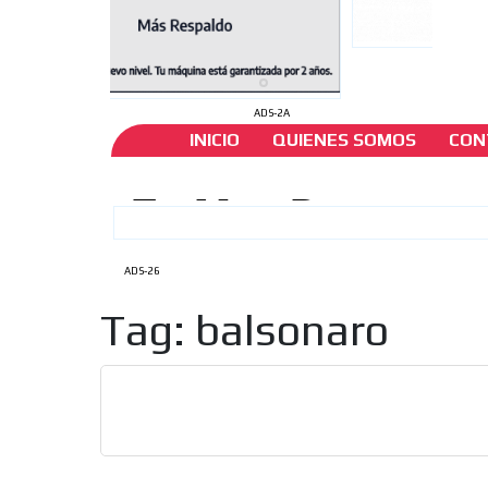
ADS-2A
INICIO
QUIENES SOMOS
CON
ADS-26
Tag: balsonaro