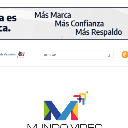
3A
3B
sh Version