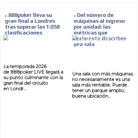
888poker lleva su
Del número de
gran final a Londres
máquinas al ingreso
tras superar las 1.058
por unidad: las
MVE
ADS
clasificaciones
métricas que
realmente describen
una sala
ADVERTISEMENT
MEDIUM
La temporada 2026
de 888poker LIVE llegará a
Una sala con más máquinas
su punto culminante con la
no necesariamente es una
gran final del circuito
sala más rentable. Puede
en Londr...
tener un parque amplio,
buena ubicación...