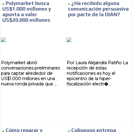
Polymarket busca
¿Ha recibido alguna
SUPER TÉCNICOS
US$1.000 millones y
comunicación persuasiva
apunta a valer
por parte de la DIAN?
INTERNACIONALES
US$20.000 millones
CONTACTAR
CONTACTAR
FACEBOOK
Polymarket abrió
Por Laura Alejandra Patiño La
conversaciones preliminares
recepción de estas
TWITTER
para captar alrededor de
notificaciones es hoy el
US$1.000 millones en una
epicentro de la hiper-
INSTAGRAM
nueva ronda privada que ...
fiscalización electr�...
YOUTUBE
ADVERTISEMENT
@
Cómo reparar y
Coljuegos entrega