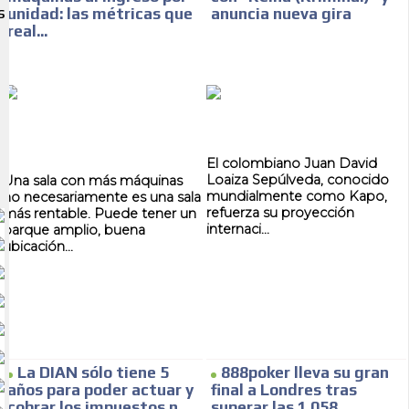
unidad: las métricas que
anuncia nueva gira
S
real...
El colombiano Juan David
Loaiza Sepúlveda, conocido
Una sala con más máquinas
mundialmente como Kapo,
no necesariamente es una sala
refuerza su proyección
más rentable. Puede tener un
internaci...
parque amplio, buena
ubicación...
La DIAN sólo tiene 5
888poker lleva su gran
años para poder actuar y
final a Londres tras
cobrar los impuestos n...
superar las 1.058