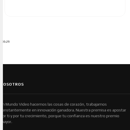
ADS-29
NOSOTROS
En Mundo Video hacemos las cosas de corazón, trabajamos
constantemente en innovación ganadora. Nuestra premisa es apostar
por ti y por tu crecimiento, porque tu confianza es nuestro premio
mayor.