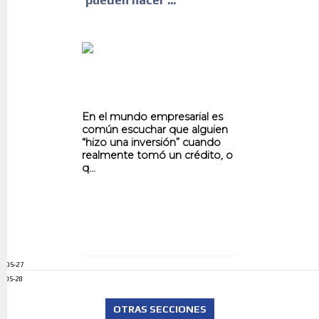
pueden hacer ...
En el mundo empresarial es
común escuchar que alguien
“hizo una inversión” cuando
realmente tomó un crédito, o
q...
ADS-27
ADS-28
OTRAS SECCIONES