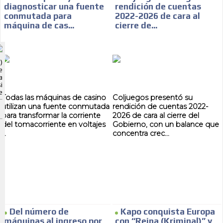
diagnosticar una fuente
rendición de cuentas
conmutada para
2022-2026 de cara al
máquina de cas...
cierre de...
ADVERTISEMENT
)
ADVERTISEMENT
e
a
i
e
Todas las máquinas de casino
Coljuegos presentó su
utilizan una fuente conmutada
rendición de cuentas 2022-
para transformar la corriente
2026 de cara al cierre del
del tomacorriente en voltajes
Gobierno, con un balance que
...
concentra crec...
Del número de
Kapo conquista Europa
máquinas al ingreso por
con “Reina (Kriminal)” y