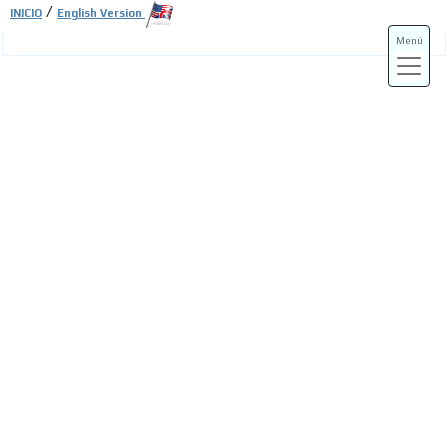
/
INICIO
English Version
Menú
ADS-3A
ADS-3B