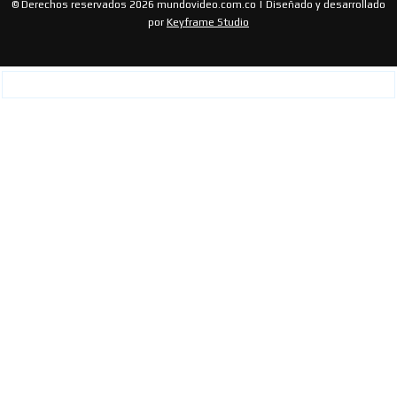
© Derechos reservados 2026 mundovideo.com.co | Diseñado y desarrollado
por
Keyframe Studio