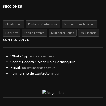
SECCIONES
Clasificados
Punto de Venta Online
Material para Técnicos
Dolar hoy
Casino Estereo
Multipoker Series
Me Financia
CONTÁCTANOS
WhatsApp:
(57​​1) 3185522982
Sedes: Bogotá / Medellín / Barranquilla
Email:
info@mundovideo.com.co
Formulario de Contacto:
Entrar