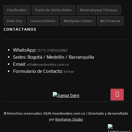
Clasificados
Punto de Venta Online
Material para Técnicos
Dolar hoy
Casino Estereo
Multipoker Series
Me Financia
CONTÁCTANOS
WhatsApp:
(57​​1) 3185522982
Sedes: Bogotá / Medellín / Barranquilla
Email:
info@mundovideo.com.co
Formulario de Contacto:
Entrar
© Derechos reservados 2026 mundovideo.com.co | Diseñado y desarrollado
por
Keyframe Studio