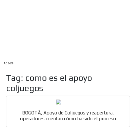
/
INICIO
English Version
ADS-1A
Menú
ADS-2A
ADS-3A
ADS-3B
ADS-2B
ADS-26
Tag: como es el apoyo
coljuegos
BOGOTÃ, Apoyo de Coljuegos y reapertura,
operadores cuentan cómo ha sido el proceso