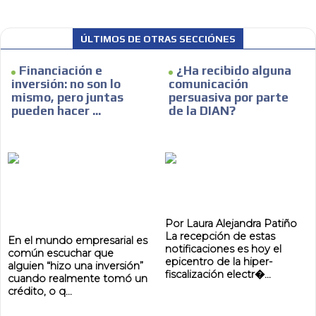
ÚLTIMOS DE OTRAS SECCIÓNES
Financiación e
¿Ha recibido alguna
inversión: no son lo
comunicación
mismo, pero juntas
persuasiva por parte
pueden hacer ...
de la DIAN?
Por Laura Alejandra Patiño
La recepción de estas
En el mundo empresarial es
notificaciones es hoy el
común escuchar que
epicentro de la hiper-
alguien “hizo una inversión”
fiscalización electr�...
cuando realmente tomó un
ADVERTISEMENT
crédito, o q...
ADVERTISEMENT