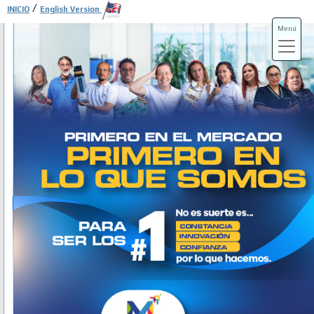
/
INICIO
English Version
Menú
ADS-3A
ADS-3B