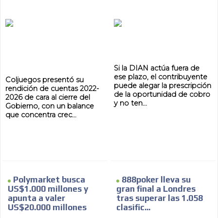
AR
Si la DIAN actúa fuera de
ese plazo, el contribuyente
Coljuegos presentó su
puede alegar la prescripción
rendición de cuentas 2022-
de la oportunidad de cobro
2026 de cara al cierre del
y no ten...
Gobierno, con un balance
que concentra crec...
Polymarket busca
888poker lleva su
US$1.000 millones y
gran final a Londres
apunta a valer
tras superar las 1.058
US$20.000 millones
clasific...