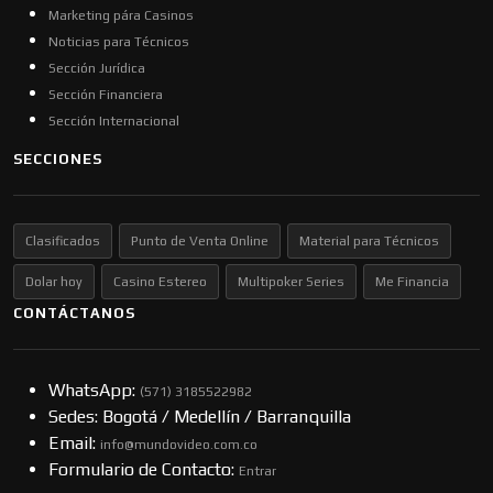
Marketing pára Casinos
Noticias para Técnicos
Sección Jurídica
Sección Financiera
Sección Internacional
SECCIONES
Clasificados
Punto de Venta Online
Material para Técnicos
Dolar hoy
Casino Estereo
Multipoker Series
Me Financia
CONTÁCTANOS
WhatsApp:
(57​​1) 3185522982
Sedes: Bogotá / Medellín / Barranquilla
Email:
info@mundovideo.com.co
Formulario de Contacto:
Entrar