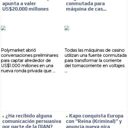
apunta a valer
conmutada para
SUPER TÉCNICOS
US$20.000 millones
máquina de cas...
INTERNACIONALES
CONTACTAR
CONTACTAR
Polymarket abrió
Todas las máquinas de casino
conversaciones preliminares
utilizan una fuente conmutada
FACEBOOK
para captar alrededor de
para transformar la corriente
US$1.000 millones en una
del tomacorriente en voltajes
TWITTER
nueva ronda privada que ...
...
INSTAGRAM
YOUTUBE
ADVERTISEMENT
@
¿Ha recibido alguna
Kapo conquista Europa
comunicación persuasiva
con “Reina (Kriminal)” y
por parte de la DIAN?
anuncia nueva gira