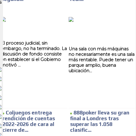
S
El proceso judicial, sin
embargo, no ha terminado. La
Una sala con más máquinas
discusión de fondo consiste
no necesariamente es una sala
en establecer si el Gobierno
más rentable. Puede tener un
motivó ...
parque amplio, buena
ubicación...
Coljuegos entrega
888poker lleva su gran
rendición de cuentas
final a Londres tras
2022-2026 de cara al
superar las 1.058
cierre de...
clasific...