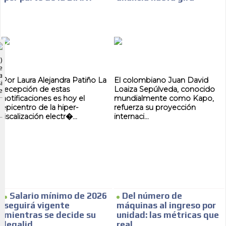
ADVERTISEMENT
)
ADVERTISEMENT
e
a
Por Laura Alejandra Patiño La
El colombiano Juan David
i
recepción de estas
Loaiza Sepúlveda, conocido
e
notificaciones es hoy el
mundialmente como Kapo,
epicentro de la hiper-
refuerza su proyección
fiscalización electr�...
internaci...
Salario mínimo de 2026
Del número de
seguirá vigente
máquinas al ingreso por
mientras se decide su
unidad: las métricas que
legalid...
real...