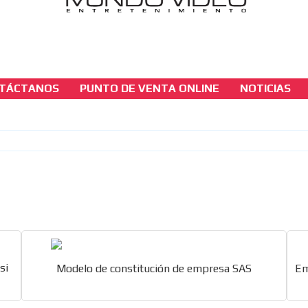
TÁCTANOS
PUNTO DE VENTA ONLINE
NOTICIAS
seccion-juridica
¿Se pueden embargar las acciones de una S.
si el capital pagado sigue en cero?
[ Cerrar X ]
MVE ADS
si
Modelo de constitución de empresa SAS
Em