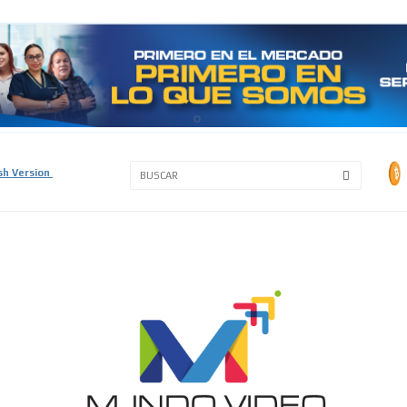
3A
3B
sh Version