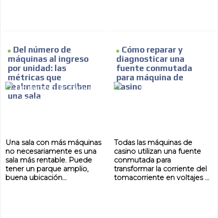
Del número de
Cómo reparar y
máquinas al ingreso
diagnosticar una
por unidad: las
fuente conmutada
métricas que
para máquina de
realmente describen
casino
una sala
Una sala con más máquinas
Todas las máquinas de
no necesariamente es una
casino utilizan una fuente
sala más rentable. Puede
conmutada para
tener un parque amplio,
transformar la corriente del
buena ubicación...
tomacorriente en voltajes ...