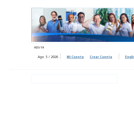
ADS-
ADS-
ADS-1A
Ago. 5 / 2026
Mi Cuenta
Crear Cuenta
Engli