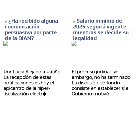
¿Ha recibido alguna
Salario mínimo de
comunicación
2026 seguirá vigente
MVE
ADS
persuasiva por parte
mientras se decide su
de la DIAN?
legalidad
ADVERTISEMENT
MEDIUM
Por Laura Alejandra Patiño
El proceso judicial, sin
La recepción de estas
embargo, no ha terminado.
notificaciones es hoy el
La discusión de fondo
epicentro de la hiper-
consiste en establecer si el
fiscalización electr�...
Gobierno motivó ...