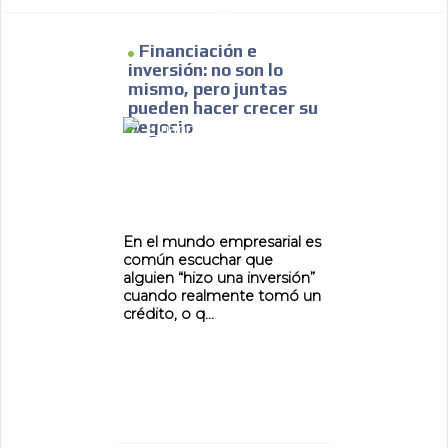
Financiación e
inversión: no son lo
mismo, pero juntas
pueden hacer crecer su
negocio
En el mundo empresarial es
común escuchar que
alguien “hizo una inversión”
cuando realmente tomó un
crédito, o q...