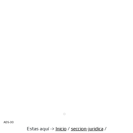
ADS-30
Estas aquí ->
Inicio
/
seccion-juridica
/