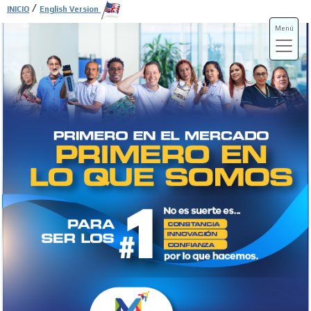
/
INICIO
English Version
Menú
ADS-3A
ADS-3B