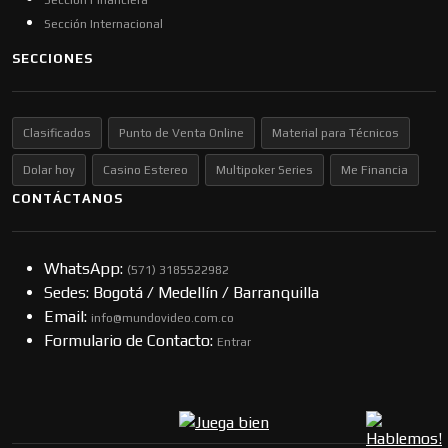
Sección Financiera
Sección Internacional
SECCIONES
Clasificados
Punto de Venta Online
Material para Técnicos
Dolar hoy
Casino Estereo
Multipoker Series
Me Financia
CONTÁCTANOS
WhatsApp:
(57​​1) 3185522982
Sedes: Bogotá / Medellín / Barranquilla
Email:
info@mundovideo.com.co
Formulario de Contacto:
Entrar