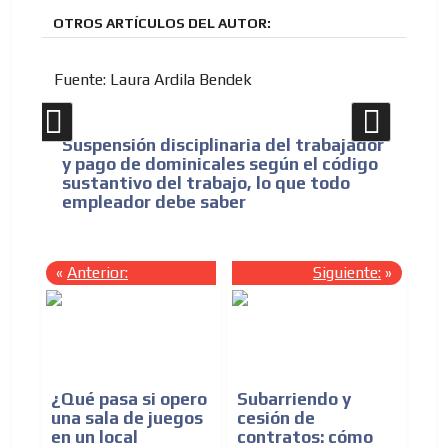
OTROS ARTÍCULOS DEL AUTOR:
Fuente: Laura Ardila Bendek
n,
Suspensión disciplinaria del trabajador
Op
y pago de dominicales según el código
so
sustantivo del trabajo, lo que todo
ya
empleador debe saber
Di
«
Anterior:
Siguiente:
»
¿Qué pasa si opero
Subarriendo y
una sala de juegos
cesión de
en un local
contratos: cómo