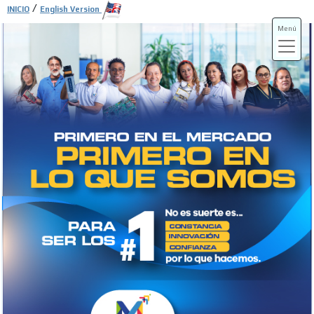
/
INICIO
English Version
Menú
ADS-3A
ADS-3B