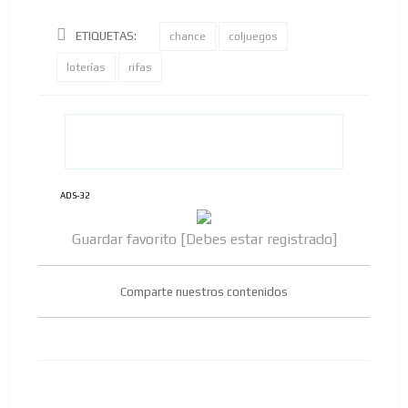
ETIQUETAS:
chance
coljuegos
loterías
rifas
ADS-32
Guardar favorito [Debes estar registrado]
Comparte nuestros contenidos