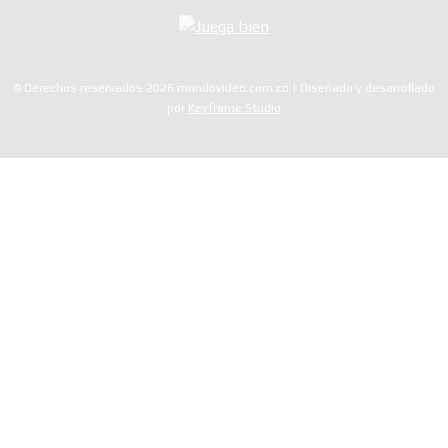
© Derechos reservados 2026 mundovideo.com.co | Diseñado y desarrollado
por
Keyframe Studio