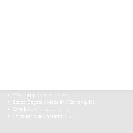
Noticias para Técnicos
Sección Jurídica
Sección Financiera
Sección Internacional
SECCIONES
Clasificados
Punto de Venta Online
Material para Técnicos
Dolar hoy
Casino Estereo
Multipoker Series
Me Financia
CONTÁCTANOS
WhatsApp:
(57​​1) 3185522982
Sedes: Bogotá / Medellín / Barranquilla
Email:
info@mundovideo.com.co
Formulario de Contacto:
Entrar