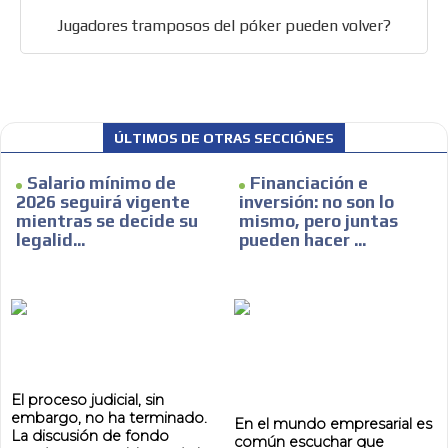
Jugadores tramposos del póker pueden volver?
ÚLTIMOS DE OTRAS SECCIÓNES
Salario mínimo de
Financiación e
2026 seguirá vigente
inversión: no son lo
mientras se decide su
mismo, pero juntas
legalid...
pueden hacer ...
El proceso judicial, sin
embargo, no ha terminado.
ADVERTISEMENT
En el mundo empresarial es
La discusión de fondo
común escuchar que