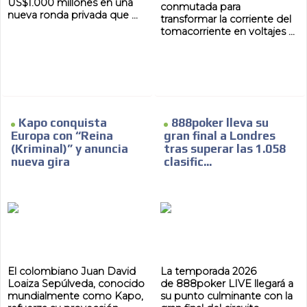
US$1.000 millones en una
conmutada para
nueva ronda privada que ...
transformar la corriente del
tomacorriente en voltajes ...
ES
Kapo conquista
888poker lleva su
Europa con “Reina
gran final a Londres
(Kriminal)” y anuncia
tras superar las 1.058
AR
nueva gira
clasific...
El colombiano Juan David
La temporada 2026
Loaiza Sepúlveda, conocido
de 888poker LIVE llegará a
mundialmente como Kapo,
su punto culminante con la