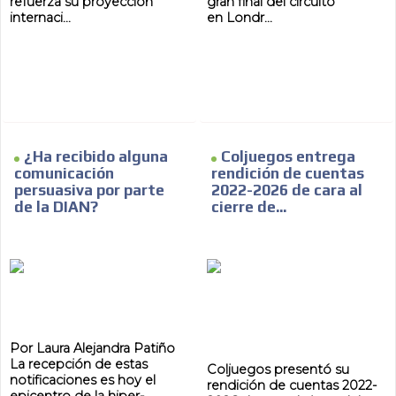
refuerza su proyección
gran final del circuito
internaci...
en Londr...
¿Ha recibido alguna
Coljuegos entrega
comunicación
rendición de cuentas
persuasiva por parte
2022-2026 de cara al
de la DIAN?
cierre de...
Por Laura Alejandra Patiño
La recepción de estas
Coljuegos presentó su
notificaciones es hoy el
rendición de cuentas 2022-
epicentro de la hiper-