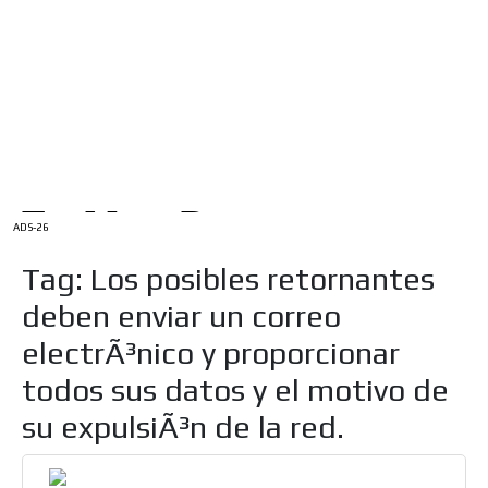
/
INICIO
English Version
ADS-1A
Menú
ADS-2A
ADS-3A
ADS-3B
ADS-2B
ADS-26
Tag: Los posibles retornantes
deben enviar un correo
electrÃ³nico y proporcionar
todos sus datos y el motivo de
su expulsiÃ³n de la red.