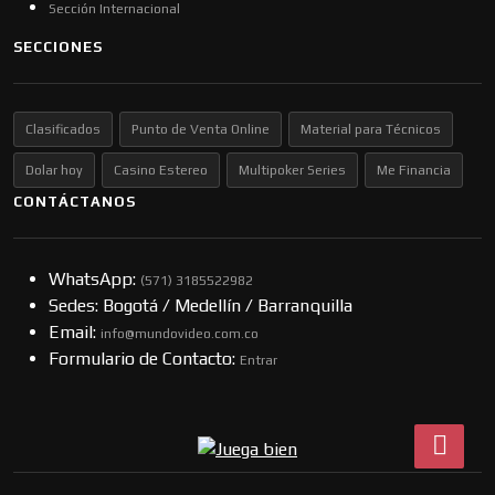
Sección Internacional
SECCIONES
Clasificados
Punto de Venta Online
Material para Técnicos
Dolar hoy
Casino Estereo
Multipoker Series
Me Financia
CONTÁCTANOS
WhatsApp:
(57​​1) 3185522982
Sedes: Bogotá / Medellín / Barranquilla
Email:
info@mundovideo.com.co
Formulario de Contacto:
Entrar