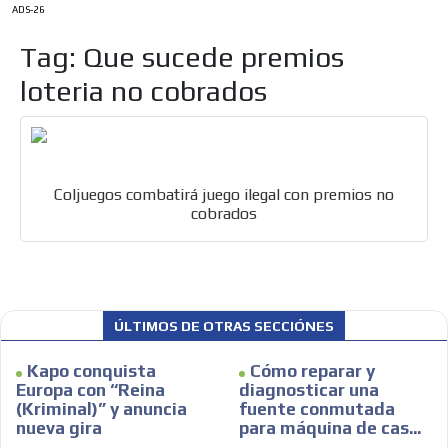
ADS-26
Tag: Que sucede premios
ES
loteria no cobrados
Coljuegos combatirá juego ilegal con premios no
cobrados
AR
ÚLTIMOS DE OTRAS SECCIÓNES
Kapo conquista
Cómo reparar y
Europa con “Reina
diagnosticar una
(Kriminal)” y anuncia
fuente conmutada
nueva gira
para máquina de cas...