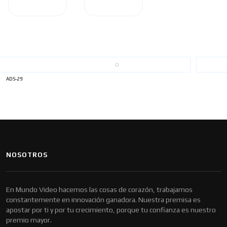
ADS-29
NOSOTROS
En Mundo Video hacemos las cosas de corazón, trabajamos
constantemente en innovación ganadora. Nuestra premisa es
apostar por ti y por tu crecimiento, porque tu confianza es nuestro
premio mayor.