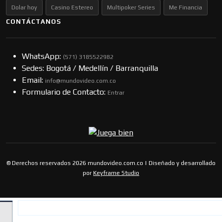
Dolar hoy
Casino Estereo
Multipoker Series
Me Financia
CONTÁCTANOS
WhatsApp:
(57​​1) 3185522982
Sedes: Bogotá / Medellín / Barranquilla
Email:
info@mundovideo.com.co
Formulario de Contacto:
Entrar
© Derechos reservados 2026 mundovideo.com.co | Diseñado y desarrollado
por
Keyframe Studio