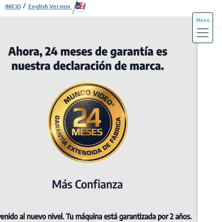
/
INICIO
English Version
Menú
ADS-3A
ADS-3B