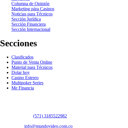
Columna de Opinión
Marketing pára Casinos
Noticias para Técnicos
Sección Jurídica
Sección Financiera
Sección Internacional
Secciones
Clasificados
Punto de Venta Online
Material para Técnicos
Dolar hoy
Casino Estereo
Multipoker Series
Me Financia
Contáctanos
WhatsApp:
(57​​1) 3185522982
Sedes: Bogotá / Medellín / Barranquilla
Email:
info@mundovideo.com.co