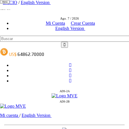
INICIO
/
English Version
Menú
ADS-1A
ADS-3A
Ago. 7 / 2026
ADS-3B
Mi Cuenta
Crear Cuenta
English Version
ADS-2A
ADS-2B
Mi cuenta
/
English Version