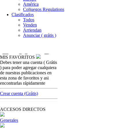
América
Coljuegos Regulations
Clasificados
Todos
Venden
Arriendan
Anunciar ( grátis )
MIS FAVORITOS
Debes tener una cuenta ( Grátis
casinos-colombia-noticias
) para poder agregar cualquiera
Rueda de Negocios de Coljuegos, Que
de nuestras publicaciones en
piensan los operadores de Barranquilla al
esta zona de favoritos y asi
respecto.
encontrarlas rápidamente
[ Cerrar X ]
Crear cuenta (Grátis)
MVE ADS
Advertisement
ACCESOS DIRECTOS
Advertisement
Generales