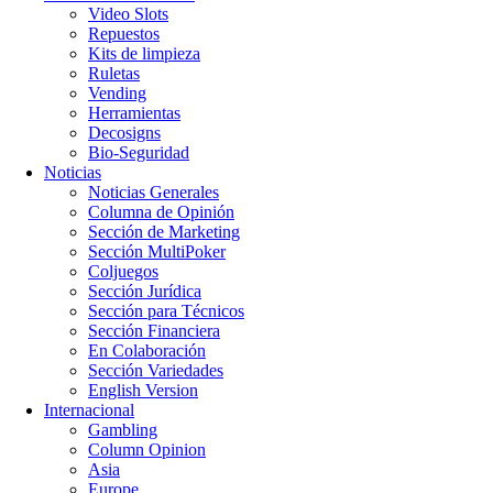
Video Slots
Repuestos
Kits de limpieza
Ruletas
Vending
Herramientas
Decosigns
Bio-Seguridad
Noticias
Noticias Generales
Columna de Opinión
Sección de Marketing
Sección MultiPoker
Coljuegos
Sección Jurídica
Sección para Técnicos
Sección Financiera
En Colaboración
Sección Variedades
English Version
Internacional
Gambling
Column Opinion
Asia
Europe