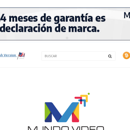
3A
sh Version
3B