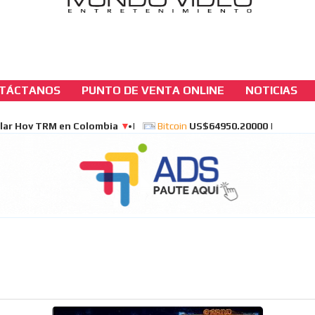
TÁCTANOS
PUNTO DE VENTA ONLINE
NOTICIAS
casinos-colombia-noticias
Baccarat y tragamonedas multidenominaci
comandaron ingresos en Nevada en 2024
[ Cerrar X ]
MVE ADS