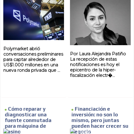
MVE
ADS
ADVERTISEMENT
MEDIUM
Polymarket abrió
Por Laura Alejandra Patiño
conversaciones preliminares
La recepción de estas
para captar alrededor de
notificaciones es hoy el
US$1.000 millones en una
epicentro de la hiper-
nueva ronda privada que ...
fiscalización electr�...
Cómo reparar y
Financiación e
diagnosticar una
inversión: no son lo
fuente conmutada
mismo, pero juntas
para máquina de
pueden hacer crecer su
casino
negocio