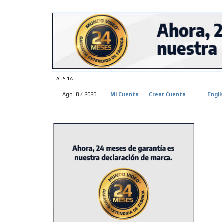
ADS-
ADS-1A
Ago. 8 / 2026
Mi Cuenta
Crear Cuenta
Engli
ADS-