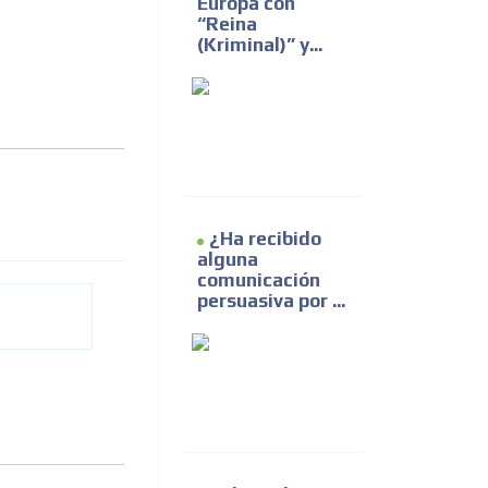
Europa con
“Reina
(Kriminal)” y...
¿Ha recibido
alguna
comunicación
persuasiva por ...