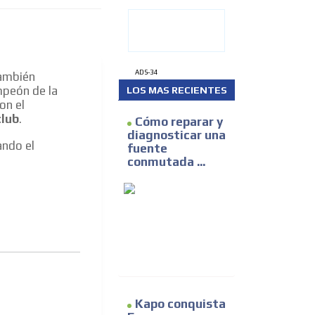
ADS-34
también
peón de la
LOS MAS RECIENTES
on el
club
.
Cómo reparar y
diagnosticar una
ando el
fuente
conmutada ...
Kapo conquista