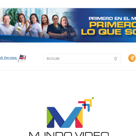
3A
3B
sh Version