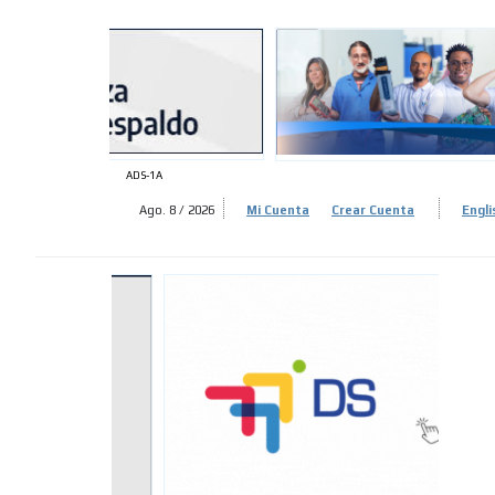
ADS-
ADS-
ADS-1A
Ago. 8 / 2026
Mi Cuenta
Crear Cuenta
Engli