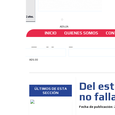
ADS-2A
INICIO
QUIENES SOMOS
CON
ADS-30
Del est
ÚLTIMOS DE ESTA
no fall
SECCIÓN
Fecha de publicación: