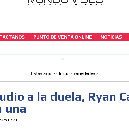
TÁCTANOS
PUNTO DE VENTA ONLINE
NOTICIAS
variedades
Del estudio a la duela, Ryan Castro no falla 
[ Cerrar X ]
Estas aquí ->
Inicio
/
variedades
/
MVE ADS
udio a la duela, Ryan C
a una
2025-07-21