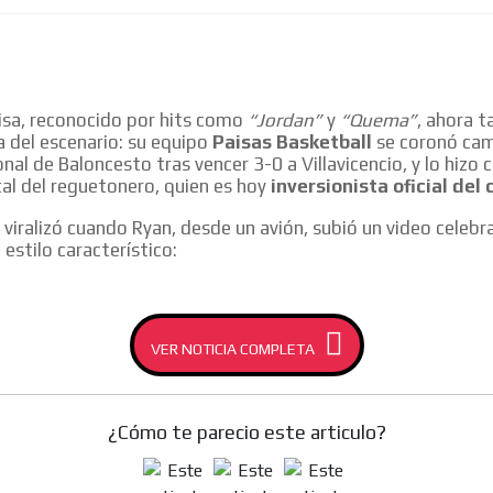
aisa, reconocido por hits como
“Jordan”
y
“Quema”
, ahora 
a del escenario: su equipo
Paisas Basketball
se coronó cam
nal de Baloncesto tras vencer 3-0 a Villavicencio, y lo hizo c
al del reguetonero, quien es hoy
inversionista oficial del 
e viralizó cuando Ryan, desde un avión, subió un video celebr
 estilo característico:
VER NOTICIA COMPLETA
¿Cómo te parecio este articulo?