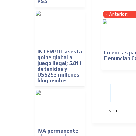
PS5
«
Anterior:
INTERPOL asesta
Licencias pa
golpe global al
Denuncian C
juego ilegal; 5.811
detenidos y
US$293 millones
bloqueados
ADS-33
IVA permanente