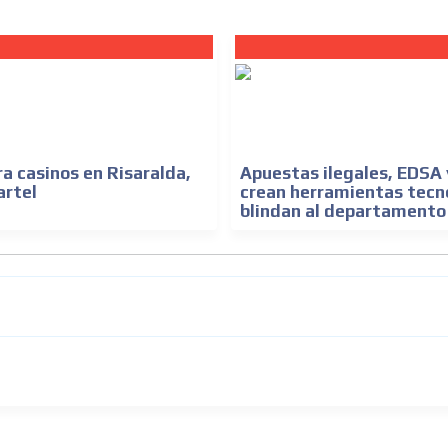
MVE
ADS
ADVERTISEMENT
MEDIUM
ra casinos en Risaralda,
Apuestas ilegales, EDSA 
artel
crean herramientas tecn
blindan al departamento