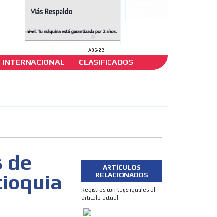
ADS-2B
INTERNACIONAL
CLASIFICADOS
asino
s de
ARTÍCULOS
tioquia
RELACIONADOS
Registros con tags iguales al
articulo actual.