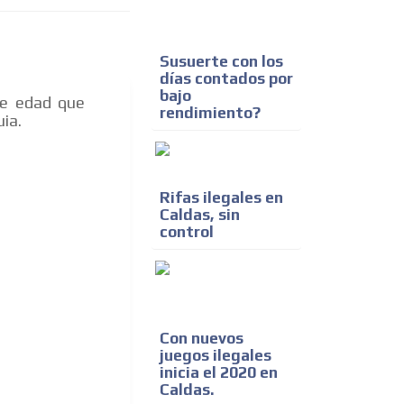
Susuerte con los
días contados por
bajo
de edad que
rendimiento?
ia.
Rifas ilegales en
Caldas, sin
control
Con nuevos
juegos ilegales
inicia el 2020 en
Caldas.