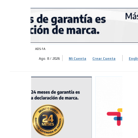
ADS-
ADS-
ADS-1A
Ago. 8 / 2026
Mi Cuenta
Crear Cuenta
Engli