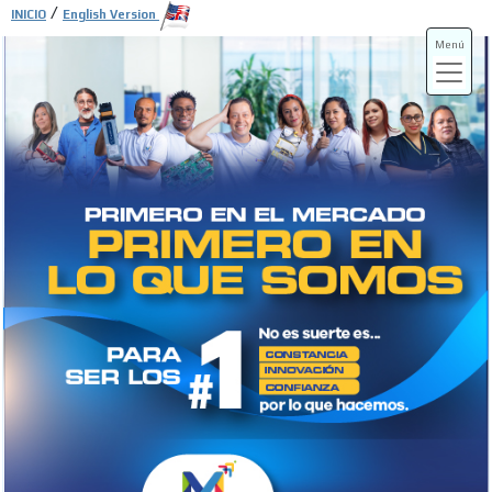
/
INICIO
English Version
Menú
ADS-3A
ADS-3B