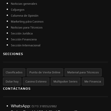
Noticias generales
Coljuegos
Columna de Opinión
Marketing pára Casinos
Noticias para Técnicos
Sección Jurídica
Sección Financiera
Sección Internacional
SECCIONES
Clasificados
Punto de Venta Online
Material para Técnicos
Dolar hoy
Casino Estereo
Multipoker Series
Me Financia
CONTÁCTANOS
WhatsApp:
(57​​1) 3185522982