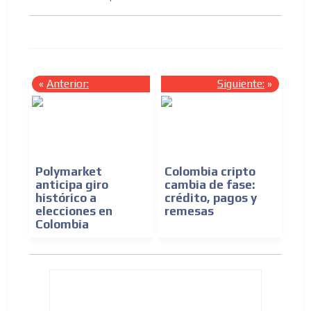
«
Anterior:
Siguiente:
»
ADVERTISEMENT
Polymarket
Colombia cripto
anticipa giro
cambia de fase:
histórico a
crédito, pagos y
ADVERTISEMENT
elecciones en
remesas
Colombia