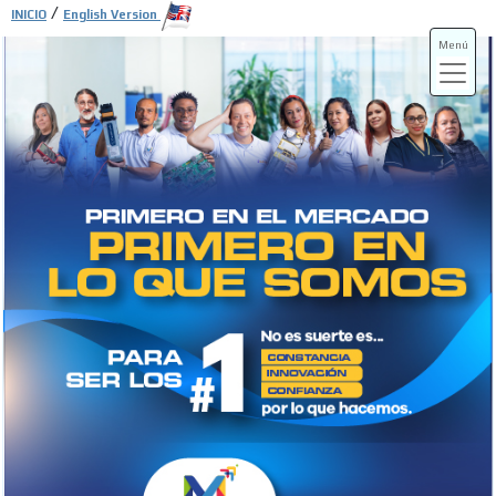
/
INICIO
English Version
Menú
ADS-3A
ADS-3B