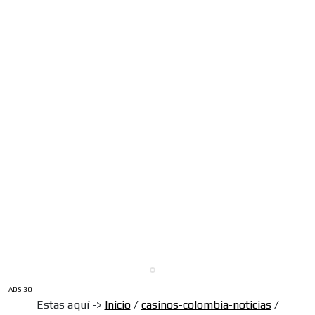
ADS-30
Estas aquí ->
Inicio
/
casinos-colombia-noticias
/