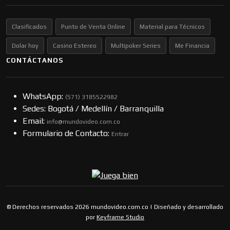
Clasificados
Punto de Venta Online
Material para Técnicos
Dolar hoy
Casino Estereo
Multipoker Series
Me Financia
CONTÁCTANOS
WhatsApp:
(57​​1) 3185522982
Sedes: Bogotá / Medellín / Barranquilla
Email:
info@mundovideo.com.co
Formulario de Contacto:
Entrar
© Derechos reservados 2026 mundovideo.com.co | Diseñado y desarrollado
por
Keyframe Studio