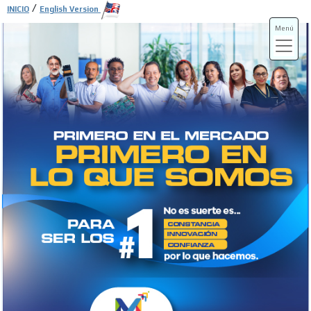
/
INICIO
English Version
Menú
ADS-3A
ADS-3B