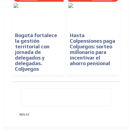
Bogotá fortalece
Hasta
la gestión
Colpensiones paga
territorial con
Coljuegos: sorteo
jornada de
millonario para
delegados y
incentivar el
delegadas.
ahorro pensional
Coljuegos
ADS-33