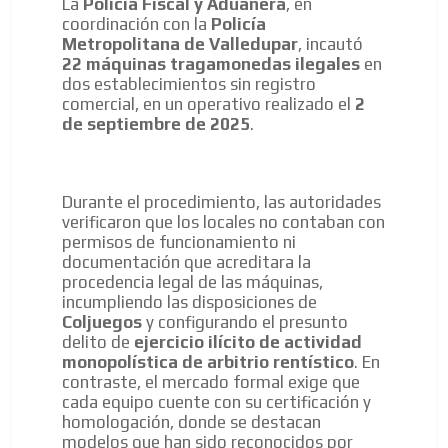
La
Policía Fiscal y Aduanera
, en
coordinación con la
Policía
Metropolitana de Valledupar
, incautó
22 máquinas tragamonedas ilegales
en
dos establecimientos sin registro
comercial, en un operativo realizado el
2
de septiembre de 2025
.
Durante el procedimiento, las autoridades
verificaron que los locales no contaban con
permisos de funcionamiento ni
ES
documentación que acreditara la
procedencia legal de las máquinas,
incumpliendo las disposiciones de
Coljuegos
y configurando el presunto
delito de
ejercicio ilícito de actividad
monopolística de arbitrio rentístico
. En
contraste, el mercado formal exige que
cada equipo cuente con su certificación y
AR
homologación, donde se destacan
modelos que han sido reconocidos por