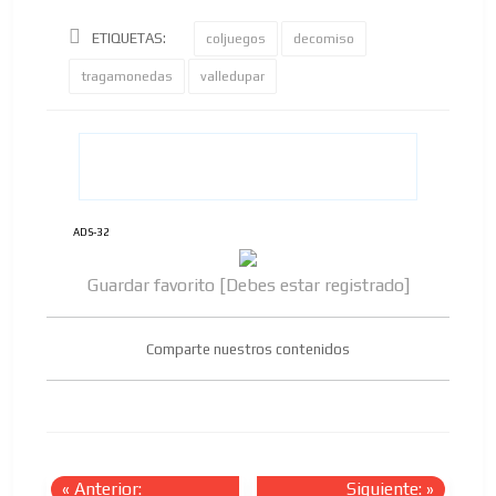
ETIQUETAS:
coljuegos
decomiso
tragamonedas
valledupar
ADS-32
Guardar favorito [Debes estar registrado]
Comparte nuestros contenidos
«
Anterior:
Siguiente:
»