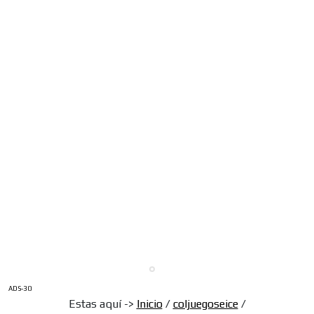
ADS-30
Estas aquí ->
Inicio
/
coljuegoseice
/