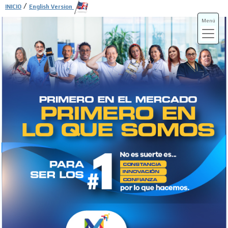
/
INICIO
English Version
Menú
ADS-3A
ADS-3B