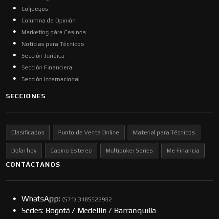
Coljuegos
Columna de Opinión
Marketing pára Casinos
Noticias para Técnicos
Sección Jurídica
Sección Financiera
Sección Internacional
SECCIONES
Clasificados
Punto de Venta Online
Material para Técnicos
Dolar hoy
Casino Estereo
Multipoker Series
Me Financia
CONTÁCTANOS
WhatsApp:
(57​​1) 3185522982
Sedes: Bogotá / Medellín / Barranquilla