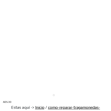
ADS-30
Estas aquí ->
Inicio
/
como-reparar-tragamonedas-