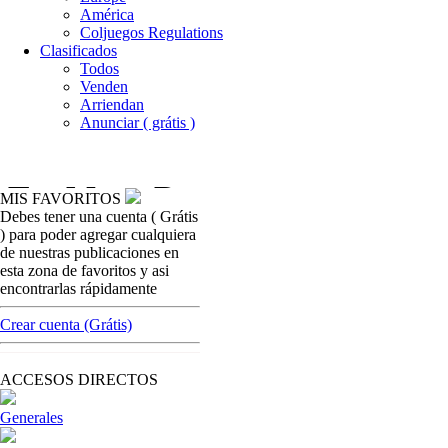
América
Coljuegos Regulations
Clasificados
Todos
Venden
Arriendan
Anunciar ( grátis )
MIS FAVORITOS
Debes tener una cuenta ( Grátis
como-reparar-trag
) para poder agregar cualquiera
Máquinas Mul
de nuestras publicaciones en
esta zona de favoritos y asi
[ Cerrar X ]
encontrarlas rápidamente
MVE ADS
Advertisement
Crear cuenta (Grátis)
Advertisement
ACCESOS DIRECTOS
Generales