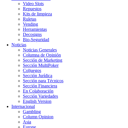
Video Slots
Repuestos
Kits de limpieza
Ruletas
Vending
Herramientas
Decosigns
Bio-Seguridad
Noticias
Noticias Generales
Columna de Opinión
Sección de Marketing
Sección MultiPoker
Coljuegos
Sección Jurídica
Sección para Técnicos
Sección Financiera
En Colaboración
Sección Variedades
English Version
Internacional
Gambling
Column Opinion
Asia
Europe