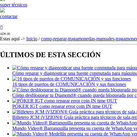
super técnicos
contactar
ADS-30
Estas aquí ->
Inicio
/
como-reparar-tragamonedas-manuales-tragamone
ÚLTIMOS DE ESTA SECCIÓN
Cómo reparar y diagnosticar una fuente conmutada para máquina
16 tipos de puertos de COMUNICACIÓN y sus funciones
Cómo desbloquear tu Diamond® cuando queda bloqueada por có
PÓKER IGT como reparar error coin IN time OUT
Billetero JCM iVIZION® Guía práctica para técnicos de sala,repa
Mundo Video® Barranquilla presenta su cuenta de WhatsApp ver