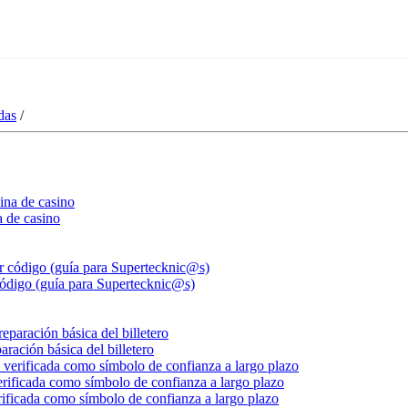
das
/
 de casino
digo (guía para Supertecknic@s)
ración básica del billetero
ificada como símbolo de confianza a largo plazo