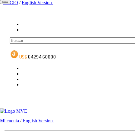
INICIO
/
English Version
Menú
ADS-1A
ADS-3A
ADS-3B
Mi cuenta
/
English Version