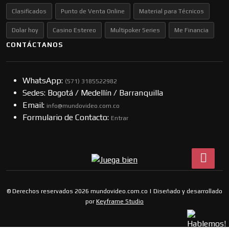
Clasificados
Punto de Venta Online
Material para Técnicos
Dolar hoy
Casino Estereo
Multipoker Series
Me Financia
CONTÁCTANOS
WhatsApp:
(57​​1) 3185522982
Sedes: Bogotá / Medellín / Barranquilla
Email:
info@mundovideo.com.co
Formulario de Contacto:
Entrar
© Derechos reservados 2026 mundovideo.com.co | Diseñado y desarrollado
por
Keyframe Studio