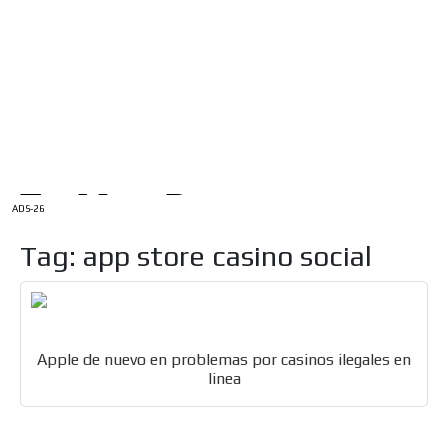
/
INICIO
English Version
ADS-1A
Menú
ADS-2A
ADS-3A
ADS-3B
ADS-2B
ADS-26
Tag: app store casino social
Apple de nuevo en problemas por casinos ilegales en
linea