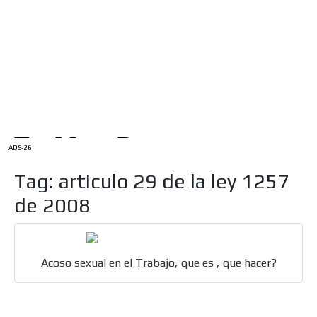
/
INICIO
English Version
ADS-1A
Menú
ADS-2A
ADS-3A
ADS-3B
ADS-2B
ADS-26
Tag: articulo 29 de la ley 1257
de 2008
Acoso sexual en el Trabajo, que es , que hacer?