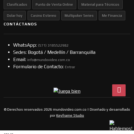
Clasificados
Punto de Venta Online
Material para Técnicos
Dolar hoy
Casino Estereo
Multipoker Series
Me Financia
CONTÁCTANOS
WhatsApp:
(57​​1) 3185522982
Sedes: Bogotá / Medellín / Barranquilla
Email:
info@mundovideo.com.co
Formulario de Contacto:
Entrar
© Derechos reservados 2026 mundovideo.com.co | Diseñado y desarrollado
por
Keyframe Studio