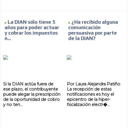
ES
La DIAN sólo tiene 5
¿Ha recibido alguna
años para poder actuar
comunicación
y cobrar los impuestos
persuasiva por parte
n...
de la DIAN?
AR
Si la DIAN actúa fuera de
Por Laura Alejandra Patiño
ese plazo, el contribuyente
La recepción de estas
puede alegar la prescripción
notificaciones es hoy el
de la oportunidad de cobro
epicentro de la hiper-
y no ten...
fiscalización electr�...