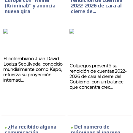
Europa con “Reina
rendición de cuentas
(Kriminal)” y anuncia
2022-2026 de cara al
AR
nueva gira
cierre de...
El colombiano Juan David
Loaiza Sepúlveda, conocido
Coljuegos presentó su
mundialmente como Kapo,
rendición de cuentas 2022-
refuerza su proyección
2026 de cara al cierre del
internaci...
Gobierno, con un balance
que concentra crec...
¿Ha recibido alguna
Del número de
comunicación
máquinas al ingreso