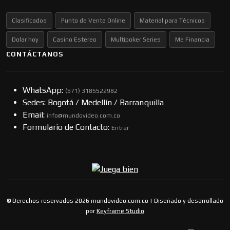
Clasificados
Punto de Venta Online
Material para Técnicos
Dolar hoy
Casino Estereo
Multipoker Series
Me Financia
CONTÁCTANOS
WhatsApp:
(57​​1) 3185522982
Sedes: Bogotá / Medellín / Barranquilla
Email:
info@mundovideo.com.co
Formulario de Contacto:
Entrar
© Derechos reservados 2026 mundovideo.com.co | Diseñado y desarrollado
por
Keyframe Studio