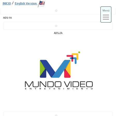
/
INICIO
English Version
Menú
ADS-1A
ADS-3A
ADS-2A
ADS-3B