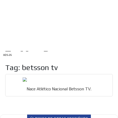
/
INICIO
English Version
ADS-1A
Menú
ADS-2A
ADS-3A
ADS-3B
ADS-2B
ADS-26
Tag: betsson tv
Nace Atlético Nacional Betsson TV.