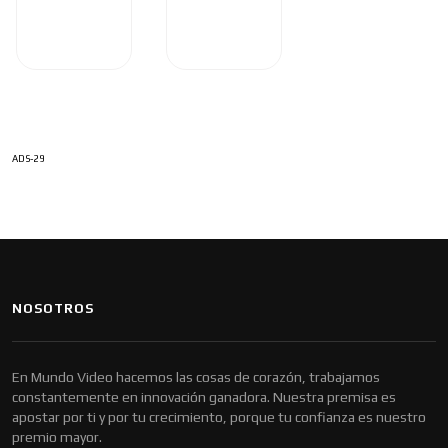
ADS-29
NOSOTROS
En Mundo Video hacemos las cosas de corazón, trabajamos
constantemente en innovación ganadora. Nuestra premisa es
apostar por ti y por tu crecimiento, porque tu confianza es nuestro
premio mayor.