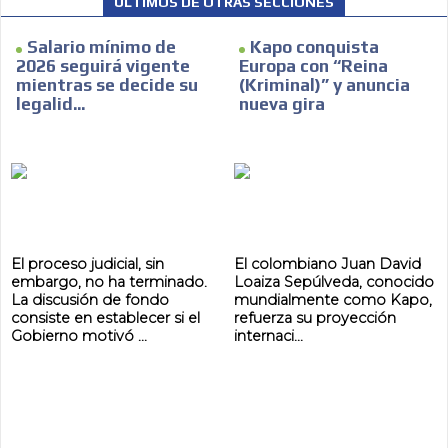
ÚLTIMOS DE OTRAS SECCIÓNES
Salario mínimo de
Kapo conquista
2026 seguirá vigente
Europa con “Reina
mientras se decide su
(Kriminal)” y anuncia
legalid...
nueva gira
El proceso judicial, sin
El colombiano Juan David
embargo, no ha terminado.
Loaiza Sepúlveda, conocido
La discusión de fondo
mundialmente como Kapo,
consiste en establecer si el
refuerza su proyección
Gobierno motivó ...
internaci...
ADVERTISEMENT
ADVERTISEMENT