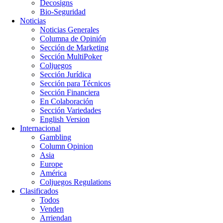
Decosigns
Bio-Seguridad
Noticias
Noticias Generales
Columna de Opinión
Sección de Marketing
Sección MultiPoker
Coljuegos
Sección Jurídica
Sección para Técnicos
Sección Financiera
En Colaboración
Sección Variedades
English Version
Internacional
Gambling
Column Opinion
Asia
Europe
América
Coljuegos Regulations
Clasificados
Todos
Venden
Arriendan