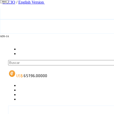
INICIO
/
English Version
Menú
ADS-1A
ADS-3A
ADS-3B