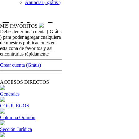
Anunciar ( grátis )
MIS FAVORITOS
Debes tener una cuenta ( Grátis
casinos-colombia-no
) para poder agregar cualquiera
Ya está dispo
de nuestras publicaciones en
Corp
esta zona de favoritos y asi
encontrarlas rápidamente
[ Cerrar X ]
MVE ADS
Crear cuenta (Grátis)
Advertisement
Advertisement
ACCESOS DIRECTOS
Generales
COLJUEGOS
Columna Opinión
Sección Jurídica