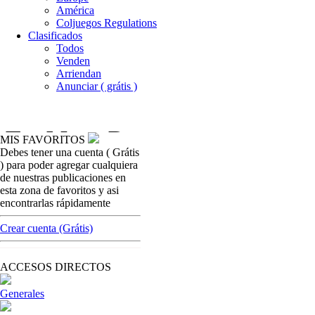
América
Coljuegos Regulations
Clasificados
Todos
Venden
Arriendan
Anunciar ( grátis )
MIS FAVORITOS
Debes tener una cuenta ( Grátis
casinos-colombia-noticias
) para poder agregar cualquiera
Sorteos sobre bonos de capitalización
de nuestras publicaciones en
comienzan a ser tendencia en Sur América
esta zona de favoritos y asi
encontrarlas rápidamente
[ Cerrar X ]
MVE ADS
Crear cuenta (Grátis)
Advertisement
Advertisement
ACCESOS DIRECTOS
Generales