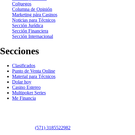
Coljuegos
Columna de Opinión
Marketing pára Casinos
Noticias para Técnicos
Sección Jurídica
Sección Financiera
Sección Internacional
Secciones
Clasificados
Punto de Venta Online
Material para Técnicos
Dolar hoy
Casino Estereo
Multipoker Series
Me Financia
Contáctanos
WhatsApp:
(57​​1) 3185522982
Sedes: Bogotá / Medellín / Barranquilla