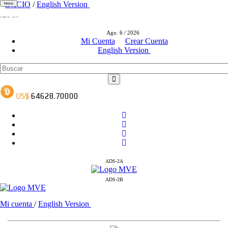
INICIO
/
English Version
Menú
ADS-1A
ADS-3A
Ago. 6 / 2026
ADS-3B
Mi Cuenta
Crear Cuenta
English Version
ADS-2A
ADS-2B
Mi cuenta
/
English Version