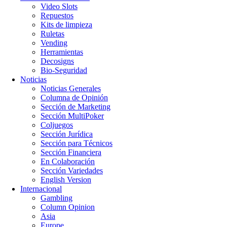
Video Slots
Repuestos
Kits de limpieza
Ruletas
Vending
Herramientas
Decosigns
Bio-Seguridad
Noticias
Noticias Generales
Columna de Opinión
Sección de Marketing
Sección MultiPoker
Coljuegos
Sección Jurídica
Sección para Técnicos
Sección Financiera
En Colaboración
Sección Variedades
English Version
Internacional
Gambling
Column Opinion
Asia
Europe