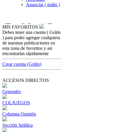
Anunciar ( grátis )
MIS FAVORITOS
Debes tener una cuenta ( Grátis
casinos-colombia-no
) para poder agregar cualquiera
GLI recibe re
de nuestras publicaciones en
esta zona de favoritos y asi
[ Cerrar X ]
encontrarlas rápidamente
MVE ADS
Advertisement
Crear cuenta (Grátis)
Advertisement
ACCESOS DIRECTOS
Generales
COLJUEGOS
Columna Opinión
Sección Jurídica