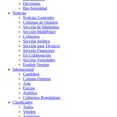
Decosigns
Bio-Seguridad
Noticias
Noticias Generales
Columna de Opinión
Sección de Marketing
Sección MultiPoker
Coljuegos
Sección Jurídica
Sección para Técnicos
Sección Financiera
En Colaboración
Sección Variedades
English Version
Internacional
Gambling
Column Opinion
Asia
Europe
América
Coljuegos Regulations
Clasificados
Todos
Venden
Arriendan