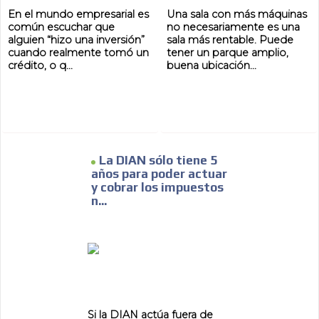
En el mundo empresarial es
Una sala con más máquinas
común escuchar que
no necesariamente es una
alguien “hizo una inversión”
sala más rentable. Puede
cuando realmente tomó un
tener un parque amplio,
crédito, o q...
buena ubicación...
La DIAN sólo tiene 5
años para poder actuar
y cobrar los impuestos
n...
ADVERTISEMENT
ADVERTISEMENT
Si la DIAN actúa fuera de