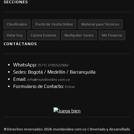
SECCIONES
Clasificados
Punto de Venta Online
Material para Técnicos
Dolar hoy
Casino Estereo
Multipoker Series
Me Financia
CONTÁCTANOS
WhatsApp:
(57​​1) 3185522982
Sedes: Bogotá / Medellín / Barranquilla
Email:
info@mundovideo.com.co
Formulario de Contacto:
Entrar
© Derechos reservados 2026 mundovideo.com.co | Diseñado y desarrollado