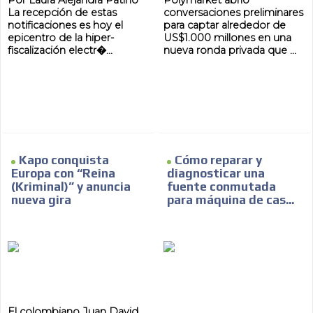
Por Laura Alejandra Patiño
Polymarket abrió
La recepción de estas
conversaciones preliminares
notificaciones es hoy el
para captar alrededor de
epicentro de la hiper-
US$1.000 millones en una
fiscalización electr�...
nueva ronda privada que ...
Kapo conquista
Cómo reparar y
Europa con “Reina
diagnosticar una
(Kriminal)” y anuncia
fuente conmutada
nueva gira
para máquina de cas...
El colombiano Juan David