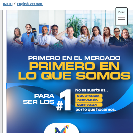
/
INICIO
English Version
Menú
ADS-3A
ADS-3B