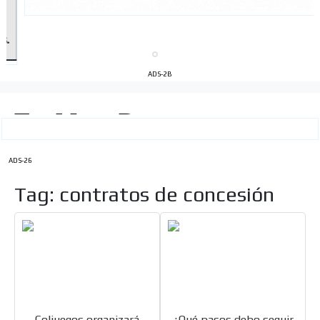
ADS-2B
ADS-26
Tag: contratos de concesión
Coljuegos organizará
¿Qué pasos debo seguir