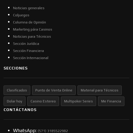
Noticias generales
Coljuegos
Columna de Opinión
Marketing pára Casinos
Noticias para Técnicos
Sección Jurídica
Sección Financiera
Sección Internacional
SECCIONES
Clasificados
Punto de Venta Online
Material para Técnicos
Dolar hoy
Casino Estereo
Multipoker Series
Me Financia
CONTÁCTANOS
WhatsApp:
(57​​1) 3185522982