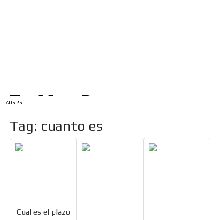
/
INICIO
English Version
ADS-1A
Menú
ADS-2A
ADS-3A
ADS-3B
ADS-2B
ADS-26
Tag: cuanto es
Cual es el plazo