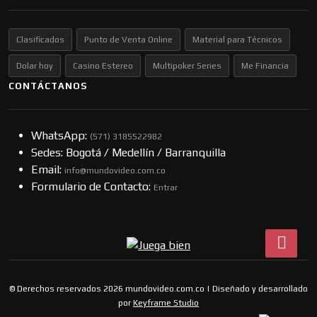
Clasificados
Punto de Venta Online
Material para Técnicos
Dolar hoy
Casino Estereo
Multipoker Series
Me Financia
CONTÁCTANOS
WhatsApp:
(57​​1) 3185522982
Sedes: Bogotá / Medellín / Barranquilla
Email:
info@mundovideo.com.co
Formulario de Contacto:
Entrar
© Derechos reservados 2026 mundovideo.com.co | Diseñado y desarrollado
por
Keyframe Studio