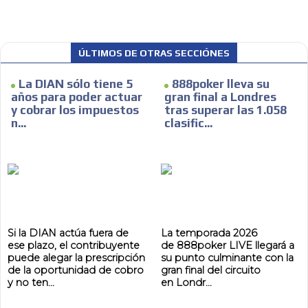
ÚLTIMOS DE OTRAS SECCIÓNES
La DIAN sólo tiene 5
888poker lleva su
años para poder actuar
gran final a Londres
y cobrar los impuestos
tras superar las 1.058
n...
clasific...
Si la DIAN actúa fuera de
La temporada 2026
ese plazo, el contribuyente
de 888poker LIVE llegará a
puede alegar la prescripción
su punto culminante con la
de la oportunidad de cobro
gran final del circuito
y no ten...
en Londr...
ADVERTISEMENT