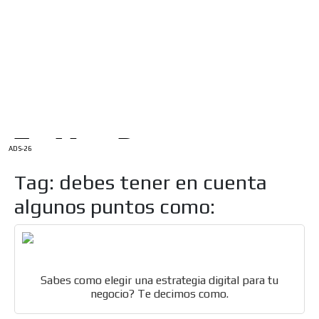
/
INICIO
English Version
ADS-1A
Menú
ADS-2A
ADS-3A
ADS-3B
ADS-2B
ADS-26
Tag: debes tener en cuenta
algunos puntos como:
Sabes como elegir una estrategia digital para tu
negocio? Te decimos como.