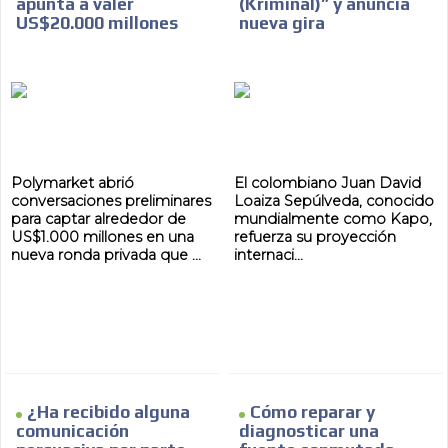
apunta a valer
(Kriminal)” y anuncia
US$20.000 millones
nueva gira
Polymarket abrió
El colombiano Juan David
conversaciones preliminares
Loaiza Sepúlveda, conocido
para captar alrededor de
mundialmente como Kapo,
US$1.000 millones en una
refuerza su proyección
nueva ronda privada que ...
internaci...
¿Ha recibido alguna
Cómo reparar y
comunicación
diagnosticar una