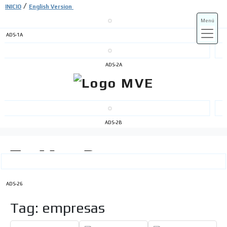
/
INICIO
English Version
Menú
ADS-1A
ADS-3A
ADS-2A
ADS-3B
ADS-2B
ADS-26
Tag: empresas