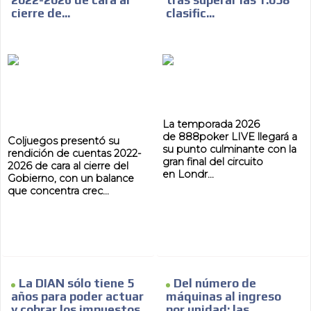
2022-2026 de cara al
tras superar las 1.058
cierre de...
clasific...
La temporada 2026
de 888poker LIVE llegará a
Coljuegos presentó su
su punto culminante con la
rendición de cuentas 2022-
gran final del circuito
2026 de cara al cierre del
en Londr...
Gobierno, con un balance
que concentra crec...
La DIAN sólo tiene 5
Del número de
años para poder actuar
máquinas al ingreso
y cobrar los impuestos
por unidad: las