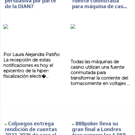
persuasiva por parte
fuente conmutada
de la DIAN?
para máquina de cas...
ES
Por Laura Alejandra Patiño
La recepción de estas
Todas las máquinas de
notificaciones es hoy el
casino utilizan una fuente
epicentro de la hiper-
conmutada para
fiscalización electr�...
transformar la corriente del
tomacorriente en voltajes ...
AR
Coljuegos entrega
888poker lleva su
rendición de cuentas
gran final a Londres