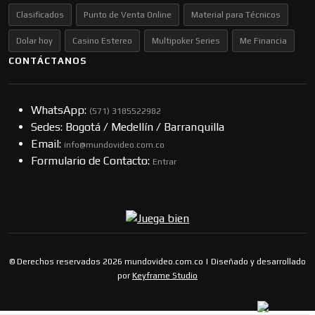
Clasificados
Punto de Venta Online
Material para Técnicos
Dolar hoy
Casino Estereo
Multipoker Series
Me Financia
CONTÁCTANOS
WhatsApp:
(57​​1) 3185522982
Sedes: Bogotá / Medellín / Barranquilla
Email:
info@mundovideo.com.co
Formulario de Contacto:
Entrar
© Derechos reservados 2026 mundovideo.com.co | Diseñado y desarrollado
por
Keyframe Studio