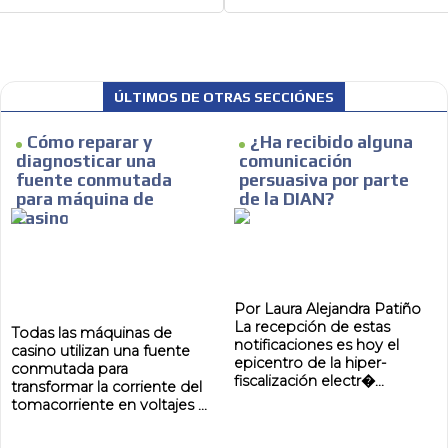
ÚLTIMOS DE OTRAS SECCIÓNES
Cómo reparar y
¿Ha recibido alguna
diagnosticar una
comunicación
fuente conmutada
persuasiva por parte
para máquina de
de la DIAN?
casino
Por Laura Alejandra Patiño
La recepción de estas
Todas las máquinas de
notificaciones es hoy el
casino utilizan una fuente
epicentro de la hiper-
conmutada para
fiscalización electr�...
transformar la corriente del
tomacorriente en voltajes ...