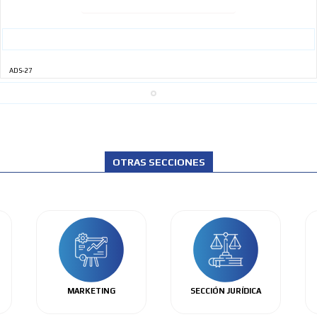
ADS-27
OTRAS SECCIONES
MARKETING
SECCIÓN JURÍDICA