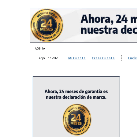
ADS-
ADS-
ADS-1A
Ago. 7 / 2026
Mi Cuenta
Crear Cuenta
Engli