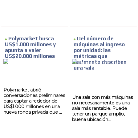
Polymarket busca
Del número de
US$1.000 millones y
máquinas al ingreso
apunta a valer
por unidad: las
US$20.000 millones
métricas que
realmente describen
una sala
Polymarket abrió
conversaciones preliminares
Una sala con más máquinas
para captar alrededor de
no necesariamente es una
US$1.000 millones en una
sala más rentable. Puede
nueva ronda privada que ...
tener un parque amplio,
buena ubicación...