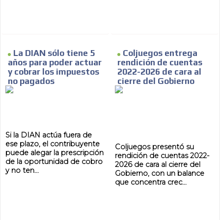
La DIAN sólo tiene 5
Coljuegos entrega
años para poder actuar
rendición de cuentas
y cobrar los impuestos
2022-2026 de cara al
no pagados
cierre del Gobierno
Si la DIAN actúa fuera de
ese plazo, el contribuyente
Coljuegos presentó su
puede alegar la prescripción
rendición de cuentas 2022-
de la oportunidad de cobro
2026 de cara al cierre del
y no ten...
Gobierno, con un balance
que concentra crec...