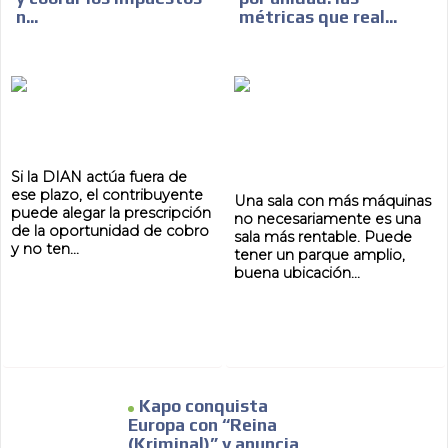
n...
métricas que real...
Si la DIAN actúa fuera de
ese plazo, el contribuyente
Una sala con más máquinas
puede alegar la prescripción
no necesariamente es una
de la oportunidad de cobro
sala más rentable. Puede
y no ten...
tener un parque amplio,
buena ubicación...
Kapo conquista
Europa con “Reina
(Kriminal)” y anuncia
ADVERTISEMENT