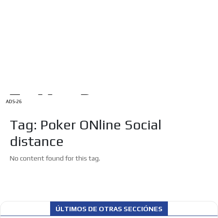
/
INICIO
English Version
ADS-1A
Menú
ADS-2A
ADS-3A
ADS-3B
ADS-2B
ADS-26
Tag: Poker ONline Social
distance
No content found for this tag.
ÚLTIMOS DE OTRAS SECCIÓNES