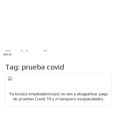
/
INICIO
English Version
ADS-1A
Menú
ADS-2A
ADS-3A
ADS-3B
ADS-2B
ADS-26
Tag: prueba covid
Ya los(as) empleadores(as) no van a alcaguetear pago
de pruebas Covid-19 y ni tampoco incapacidades,