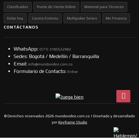
Clasificados
Punto de Venta Online
Material para Técnicos
Dolar hoy
Casino Estereo
Multipoker Series
Me Financia
CONTÁCTANOS
WhatsApp:
(57​​1) 3185522982
Sedes: Bogotá / Medellín / Barranquilla
Email:
info@mundovideo.com.co
Formulario de Contacto:
Entrar
© Derechos reservados 2026 mundovideo.com.co | Diseñado y desarrollado
por
Keyframe Studio