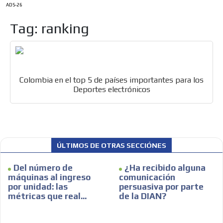
ADS-26
Tag: ranking
Colombia en el top 5 de países importantes para los
Deportes electrónicos
ÚLTIMOS DE OTRAS SECCIÓNES
Del número de
¿Ha recibido alguna
máquinas al ingreso
comunicación
por unidad: las
persuasiva por parte
ES
métricas que real...
de la DIAN?