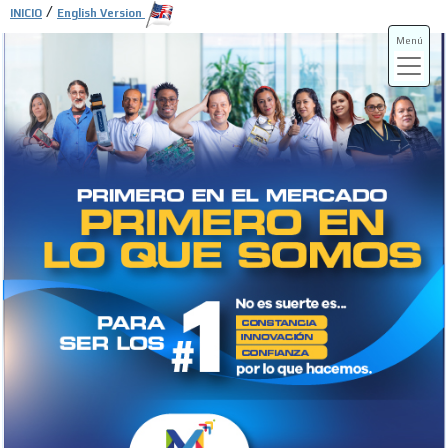
/
INICIO
English Version
Menú
ADS-3A
ADS-3B