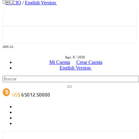
INICIO
/
English Version
Menú
ADS-1A
ADS-3A
Ago. 8 / 2026
Mi Cuenta
Crear Cuenta
English Version
ADS-3B