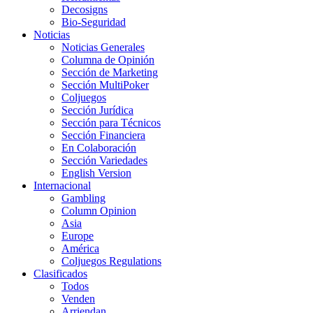
Decosigns
Bio-Seguridad
Noticias
Noticias Generales
Columna de Opinión
Sección de Marketing
Sección MultiPoker
Coljuegos
Sección Jurídica
Sección para Técnicos
Sección Financiera
En Colaboración
Sección Variedades
English Version
Internacional
Gambling
Column Opinion
Asia
Europe
América
Coljuegos Regulations
Clasificados
Todos
Venden
Arriendan