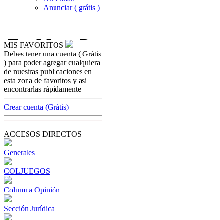
Anunciar ( grátis )
MIS FAVORITOS
Debes tener una cuenta ( Grátis
casinos-colombia-noticias
) para poder agregar cualquiera
Estados Unidos continuará reclutando
de nuestras publicaciones en
jóvenes a través de Twitch y los eSports
esta zona de favoritos y asi
para sus fuerzas militares
encontrarlas rápidamente
[ Cerrar X ]
Crear cuenta (Grátis)
MVE ADS
Advertisement
ACCESOS DIRECTOS
Advertisement
Generales
COLJUEGOS
Columna Opinión
Sección Jurídica