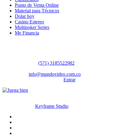
Punto de Venta Online
Material para Técnicos
Dolar hoy
Casino Estereo
Multipoker Series
Me Financia
Contáctanos
WhatsApp:
(57​​1) 3185522982
Sedes: Bogotá / Medellín / Barranquilla
Email:
info@mundovideo.com.co
Formulario de Contacto:
Entrar
© Derechos reservados 2026 mundovideo.com.co | Diseñado y
desarrollado por
Keyframe Studio
Inicio
Terminos y condiciones
La compañia
Contáctanos