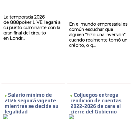
La temporada 2026
de 888poker LIVE llegará a
En el mundo empresarial es
MVE
su punto culminante con la
común escuchar que
ADS
gran final del circuito
alguien “hizo una inversión”
en Londr...
cuando realmente tomó un
ADVERTISEMENT
crédito, o q...
MEDIUM
Salario mínimo de
Coljuegos entrega
2026 seguirá vigente
rendición de cuentas
mientras se decide su
2022-2026 de cara al
legalidad
cierre del Gobierno