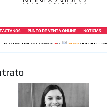
TÁCTANOS
PUNTO DE VENTA ONLINE
NOTICIAS
seccion-juridica
Lo que puede hacer el arrendatario si el
arrendador no le renueva el contrato de loca
comercial.
[ Cerrar X ]
ntrato
MVE ADS