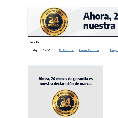
ADS-
ADS-1A
Ago. 6 / 2026
Mi Cuenta
Crear Cuenta
Engli
ADS-