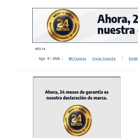
ADS-
ADS-
ADS-1A
Ago. 9 / 2026
Mi Cuenta
Crear Cuenta
Engli