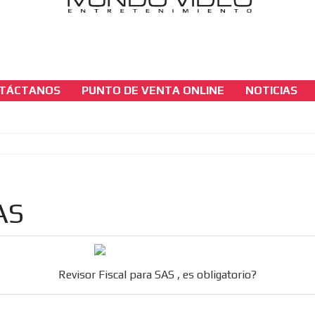
TÁCTANOS
PUNTO DE VENTA ONLINE
NOTICIAS
seccion-juridica
Revisor Fiscal para SAS , es obligatorio?
[ Cerrar X ]
MVE ADS
SAS
Revisor Fiscal para SAS , es obligatorio?