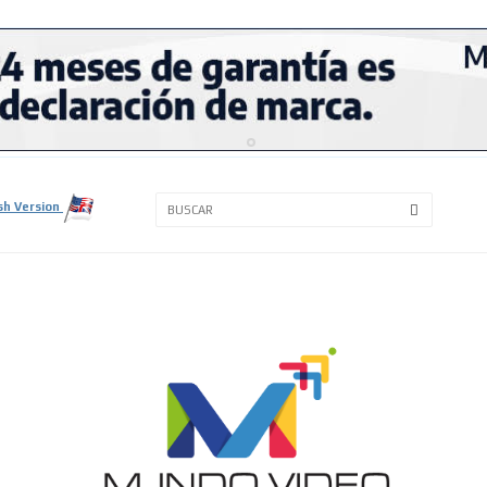
3A
3B
sh Version