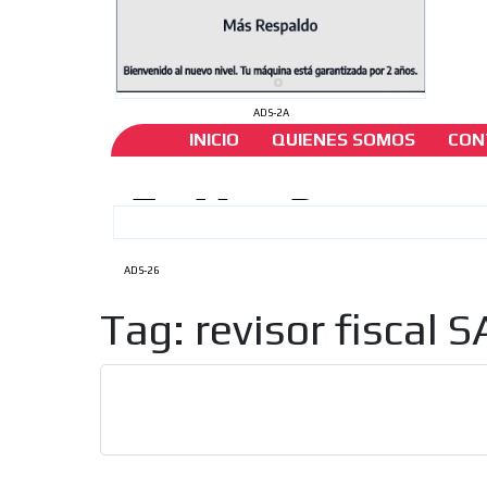
ADS-2A
INICIO
QUIENES SOMOS
CON
ADS-26
Tag: revisor fiscal 