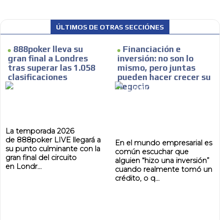
ÚLTIMOS DE OTRAS SECCIÓNES
888poker lleva su
Financiación e
gran final a Londres
inversión: no son lo
tras superar las 1.058
mismo, pero juntas
clasificaciones
pueden hacer crecer su
negocio
La temporada 2026
de 888poker LIVE llegará a
En el mundo empresarial es
su punto culminante con la
común escuchar que
gran final del circuito
alguien “hizo una inversión”
en Londr...
cuando realmente tomó un
crédito, o q...