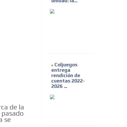
unidad: la...
Coljuegos
entrega
rendición de
cuentas 2022-
2026 ...
rca de la
s pasado
a se