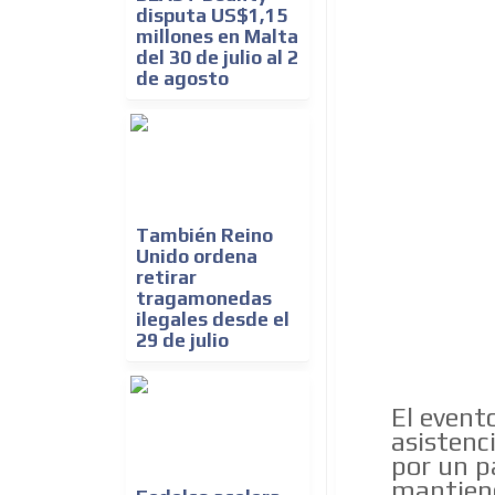
disputa US$1,15
millones en Malta
del 30 de julio al 2
de agosto
También Reino
Unido ordena
retirar
tragamonedas
ilegales desde el
29 de julio
El evento
asistenc
por un p
mantiene 