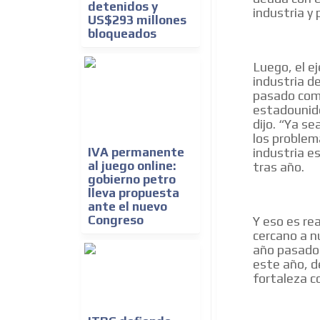
detenidos y
industria y
US$293 millones
bloqueados
Luego, el ej
industria d
pasado com
estadounide
dijo. “Ya se
los problem
IVA permanente
industria e
al juego online:
tras año.
gobierno petro
lleva propuesta
ante el nuevo
Congreso
Y eso es re
cercano a n
año pasado
este año, 
fortaleza c