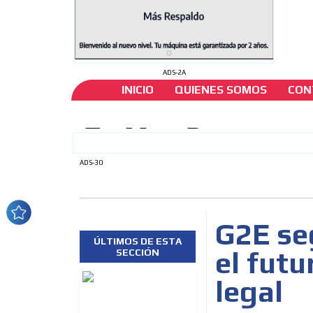
ADS-2A
INICIO
QUIENES SOMOS
CON
ADS-30
G2E se
ÚLTIMOS DE ESTA
el futu
SECCIÓN
legal