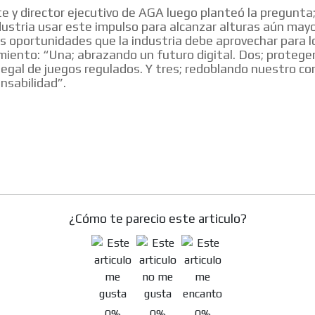
te y director ejecutivo de AGA luego planteó la pregunt
dustria usar este impulso para alcanzar alturas aún mayo
s oportunidades que la industria debe aprovechar para l
miento: “Una; abrazando un futuro digital. Dos; proteger
legal de juegos regulados. Y tres; redoblando nuestro 
nsabilidad”.
¿Cómo te parecio este articulo?
0%
0%
0%