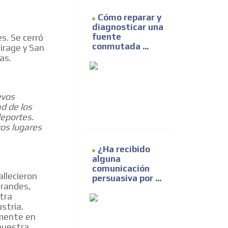
Cómo reparar y
diagnosticar una
fuente
s. Se cerró
conmutada ...
irage y San
as.
evos
d de los
eportes.
ros lugares
¿Ha recibido
alguna
comunicación
allecieron
persuasiva por ...
grandes,
stra
stria.
amente en
 nuestra