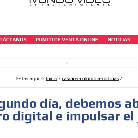
TÁCTANOS
PUNTO DE VENTA ONLINE
NOTICIAS
casinos-colombia-noticias
G2E segundo día, debemos abrazar el futur
digital e impulsar el juego legal
Estas aquí ->
Inicio
/
casinos-colombia-noticias
/
[ Cerrar X ]
MVE ADS
gundo día, debemos a
ro digital e impulsar el