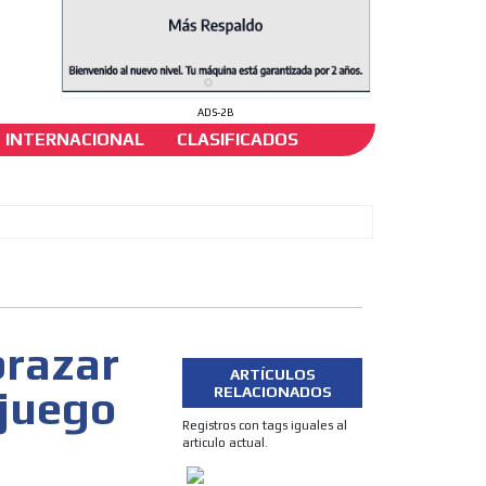
ADS-2B
INTERNACIONAL
CLASIFICADOS
o
brazar
ARTÍCULOS
 juego
RELACIONADOS
Registros con tags iguales al
articulo actual.