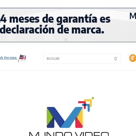
3A
3B
sh Version