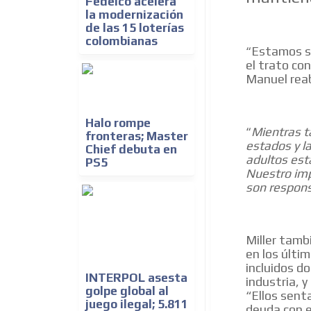
Fedelco acelera
la modernización
de las 15 loterías
colombianas
Estamos sa
“
el trato c
Manuel reab
Halo rompe
Mientras t
“
fronteras; Master
estados y l
Chief debuta en
adultos est
PS5
Nuestro imp
son respons
Miller tamb
en los últi
incluidos d
INTERPOL asesta
industria, 
golpe global al
“Ellos sent
juego ilegal; 5.811
deuda con e