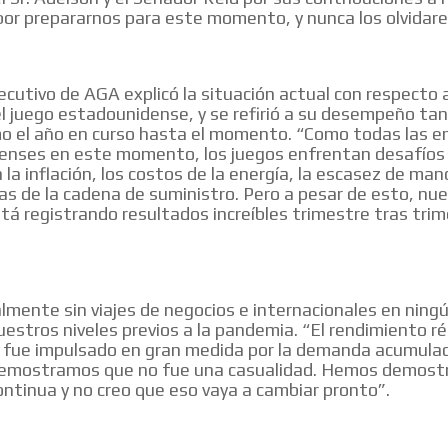
 por prepararnos para este momento, y nunca los olvidar
MVE
ecutivo de AGA explicó la situación actual con respecto a
ADS
el juego estadounidense, y se refirió a su desempeño tan
o el año en curso hasta el momento. “Como todas las 
ADVERTISEMENT
nses en este momento, los juegos enfrentan desafíos 
MEDIUM
a la inflación, los costos de la energía, la escasez de ma
as de la cadena de suministro. Pero a pesar de esto, nu
stá registrando resultados increíbles trimestre tras tri
almente sin viajes de negocios e internacionales en ningú
uestros niveles previos a la pandemia. “El rendimiento ré
 fue impulsado en gran medida por la demanda acumulad
demostramos que no fue una casualidad. Hemos demost
ontinua y no creo que eso vaya a cambiar pronto”.