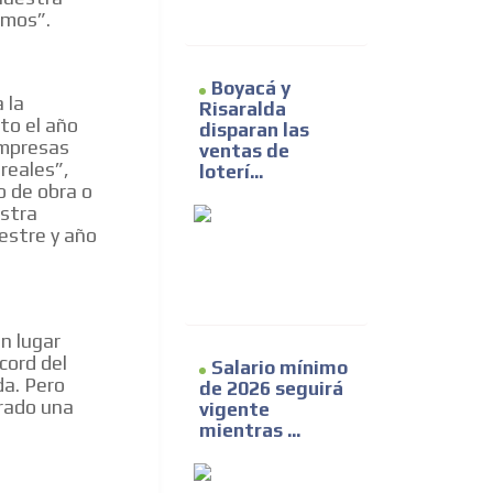
emos”.
Boyacá y
 la
Risaralda
to el año
disparan las
empresas
ventas de
reales”,
loterí...
no de obra o
estra
mestre y año
n lugar
cord del
Salario mínimo
a. Pero
de 2026 seguirá
rado una
vigente
mientras ...