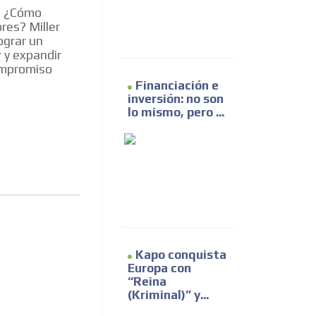
a; ¿Cómo
res? Miller
ograr un
 y expandir
compromiso
Financiación e
inversión: no son
lo mismo, pero ...
Kapo conquista
Europa con
“Reina
(Kriminal)” y...