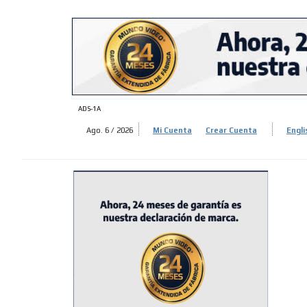
ADS-
ADS-
ADS-1A
Ago. 6 / 2026
Mi Cuenta
Crear Cuenta
Engli