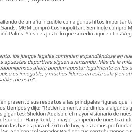
liendo de un año increíble con algunos hitos importante
on Sands, MGM compró Cosmopolitan, Seminole compró M
rió Palms. Y eso es justo lo que sucedió aquí en Las Veg
anto, los juegos legales continúan expandiéndose en nu
as apuestas deportivas siguen avanzando. Más de la mita
adounidenses ahora pueden apostar legalmente en los d
ulso es innegable, y muchos líderes en esta sala y en ot
ables de esto”.
ién presentó sus respetos a las principales figuras que f
mos tiempos y dijo: “Recientemente perdimos a algunos 
os gigantes; Sheldon Adelson, el mayor visionario de nue
y el senador Harry Reid, el mayor campeón de nuestra indu
aron las bases para el éxito de hoy, y estamos profund
l Sr. Adelson y el Senador Reid por sus contribuciones a