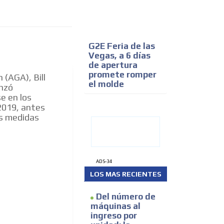
G2E Feria de las
Vegas, a 6 días
de apertura
promete romper
 (AGA), Bill
el molde
enzó
e en los
2019, antes
as medidas
ADS-34
LOS MAS RECIENTES
Del número de
máquinas al
ingreso por