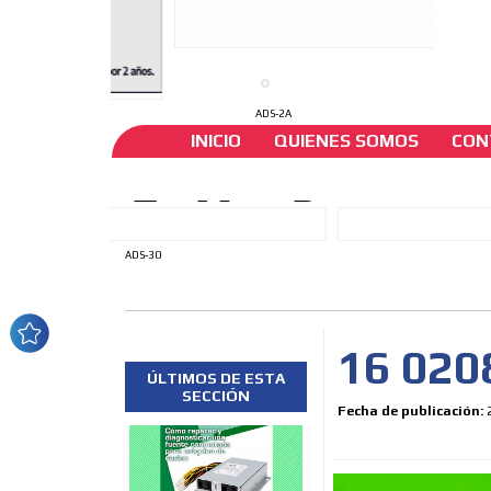
ADS-2A
INICIO
QUIENES SOMOS
CON
ADS-30
16 020
ÚLTIMOS DE ESTA
SECCIÓN
Fecha de publicación: