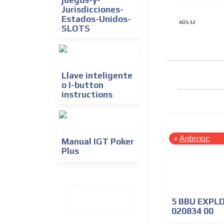
Jurisdicciones-
Estados-Unidos-
ADS-32
SLOTS
Llave inteligente
o I-button
instructions
«
Anterior:
Manual IGT Poker
Plus
5 BBU EXPL
020834 00