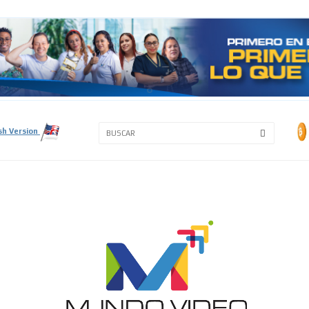
3A
3B
sh Version