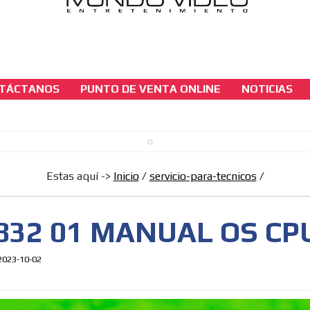
TÁCTANOS
PUNTO DE VENTA ONLINE
NOTICIAS
servicio-para-tecnicos
16 020832 01 MANUAL OS CPU NXT
[ Cerrar X ]
Estas aquí ->
Inicio
/
servicio-para-tecnicos
/
MVE ADS
832 01 MANUAL OS CP
2023-10-02