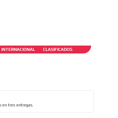
ADS-2B
INTERNACIONAL
CLASIFICADOS
rso
en tres entregas.