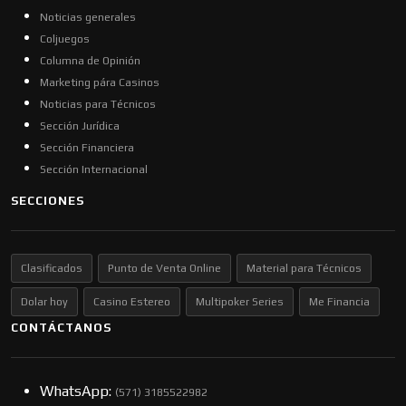
Noticias generales
Coljuegos
Columna de Opinión
Marketing pára Casinos
Noticias para Técnicos
Sección Jurídica
Sección Financiera
Sección Internacional
SECCIONES
Clasificados
Punto de Venta Online
Material para Técnicos
Dolar hoy
Casino Estereo
Multipoker Series
Me Financia
CONTÁCTANOS
WhatsApp:
(57​​1) 3185522982