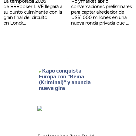
La temporada 2026
Polymarket abrió
ADVERTISEMENT
de 888poker LIVE llegará a
conversaciones preliminares
su punto culminante con la
para captar alrededor de
ADVERTISEMENT
gran final del circuito
US$1.000 millones en una
en Londr...
nueva ronda privada que ...
Kapo conquista
Europa con “Reina
(Kriminal)” y anuncia
nueva gira