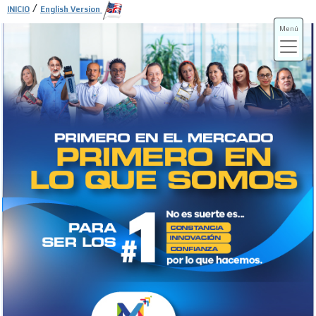
/
INICIO
English Version
Menú
ADS-3A
ADS-3B