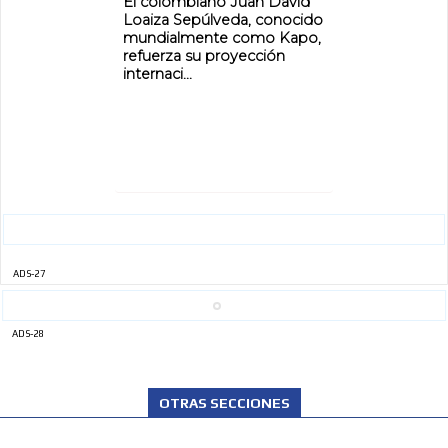
El colombiano Juan David
Loaiza Sepúlveda, conocido
mundialmente como Kapo,
refuerza su proyección
internaci...
ADS-27
ADS-28
OTRAS SECCIONES