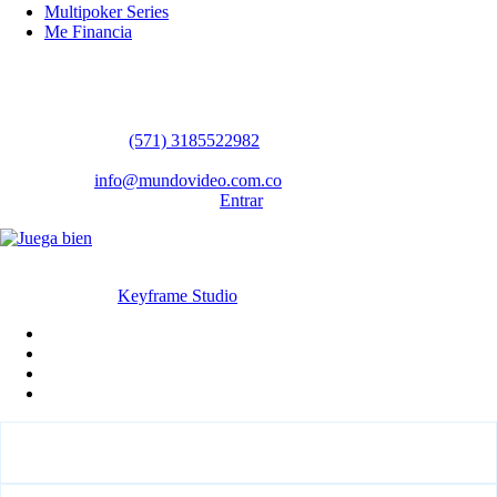
Multipoker Series
Me Financia
Contáctanos
WhatsApp:
(57​​1) 3185522982
Sedes: Bogotá / Medellín / Barranquilla
Email:
info@mundovideo.com.co
Formulario de Contacto:
Entrar
© Derechos reservados 2026 mundovideo.com.co | Diseñado y
desarrollado por
Keyframe Studio
Inicio
Terminos y condiciones
La compañia
Contáctanos