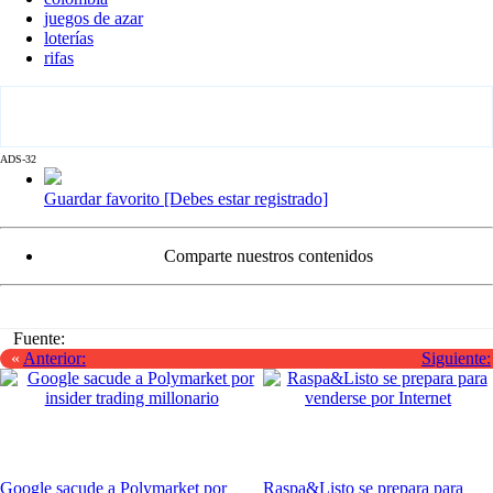
juegos de azar
loterías
rifas
ADS-32
Guardar favorito [Debes estar registrado]
Comparte nuestros contenidos
Fuente:
«
Anterior:
Siguiente:
Google sacude a Polymarket por
Raspa&Listo se prepara para