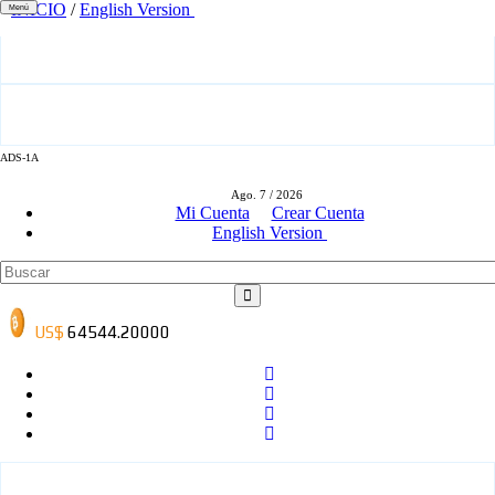
INICIO
/
English Version
Menú
ADS-1A
ADS-3A
Ago. 7 / 2026
Mi Cuenta
Crear Cuenta
English Version
ADS-3B