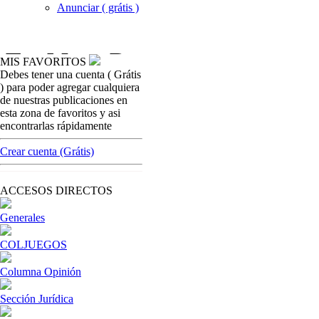
Anunciar ( grátis )
MIS FAVORITOS
Debes tener una cuenta ( Grátis
coljuegoseice
) para poder agregar cualquiera
Risaralda refuerza controles sobre chance,
de nuestras publicaciones en
rifas y promociones
esta zona de favoritos y asi
encontrarlas rápidamente
[ Cerrar X ]
MVE ADS
Crear cuenta (Grátis)
Advertisement
Advertisement
ACCESOS DIRECTOS
Generales
COLJUEGOS
Columna Opinión
Sección Jurídica