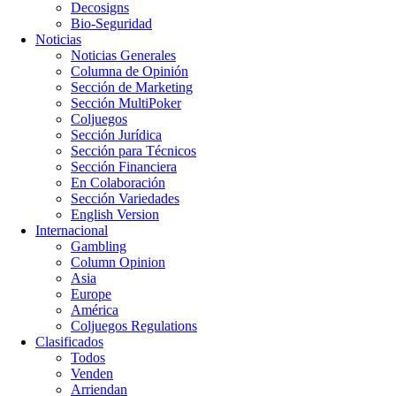
Decosigns
Bio-Seguridad
Noticias
Noticias Generales
Columna de Opinión
Sección de Marketing
Sección MultiPoker
Coljuegos
Sección Jurídica
Sección para Técnicos
Sección Financiera
En Colaboración
Sección Variedades
English Version
Internacional
Gambling
Column Opinion
Asia
Europe
América
Coljuegos Regulations
Clasificados
Todos
Venden
Arriendan