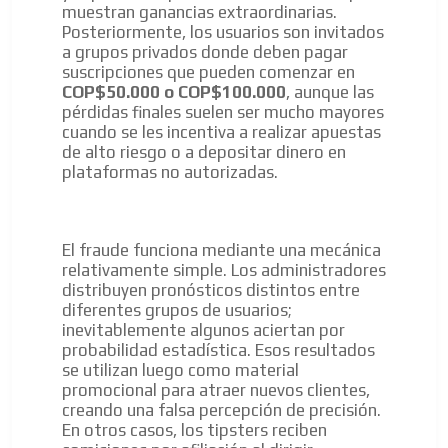
muestran ganancias extraordinarias.
Posteriormente, los usuarios son invitados
a grupos privados donde deben pagar
suscripciones que pueden comenzar en
COP$50.000 o COP$100.000
, aunque las
pérdidas finales suelen ser mucho mayores
cuando se les incentiva a realizar apuestas
AR
de alto riesgo o a depositar dinero en
plataformas no autorizadas.
El fraude funciona mediante una mecánica
relativamente simple. Los administradores
distribuyen pronósticos distintos entre
diferentes grupos de usuarios;
inevitablemente algunos aciertan por
probabilidad estadística. Esos resultados
se utilizan luego como material
promocional para atraer nuevos clientes,
creando una falsa percepción de precisión.
En otros casos, los tipsters reciben