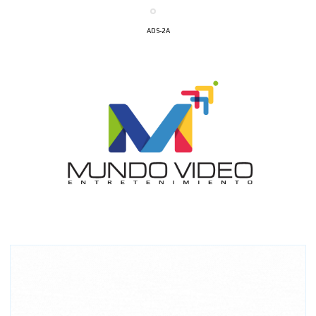
ADS-2A