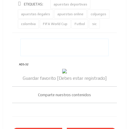
ETIQUETAS:
apuestas deportivas
apuestas ilegales
apuestas online
coljuegos
colombia
FIFA World Cup
Futbol
sic
ADS-32
Guardar favorito [Debes estar registrado]
Comparte nuestros contenidos