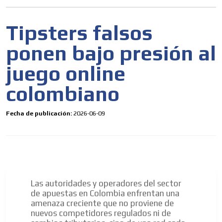
Tipsters falsos
ponen bajo presión al
juego online
colombiano
Fecha de publicación:
2026-06-09
Las autoridades y operadores del sector
de apuestas en Colombia enfrentan una
amenaza creciente que no proviene de
nuevos competidores regulados ni de