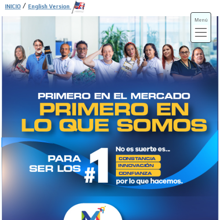
/
INICIO
English Version
Menú
ADS-3A
ADS-3B