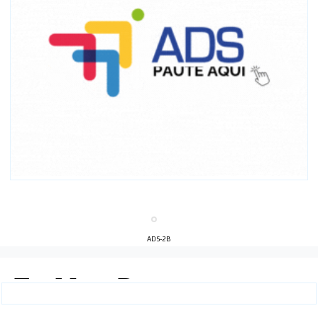
ADS-2B