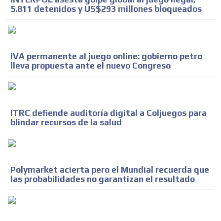
5.811 detenidos y US$293 millones bloqueados
IVA permanente al juego online: gobierno petro
lleva propuesta ante el nuevo Congreso
ITRC defiende auditoría digital a Coljuegos para
blindar recursos de la salud
Polymarket acierta pero el Mundial recuerda que
las probabilidades no garantizan el resultado