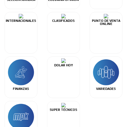
INTERNACIONALES
CLASIFICADOS
PUNTO DE VENTA
ONLINE
DOLAR HOY
FINANZAS
VARIEDADES
SUPER TÉCNICOS