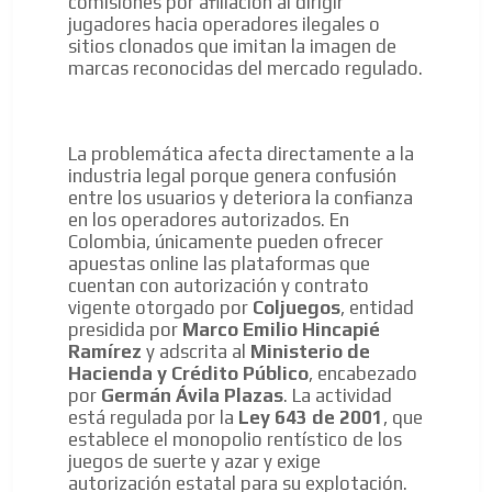
comisiones por afiliación al dirigir
jugadores hacia operadores ilegales o
sitios clonados que imitan la imagen de
marcas reconocidas del mercado regulado.
La problemática afecta directamente a la
industria legal porque genera confusión
entre los usuarios y deteriora la confianza
en los operadores autorizados. En
Colombia, únicamente pueden ofrecer
apuestas online las plataformas que
cuentan con autorización y contrato
vigente otorgado por
Coljuegos
, entidad
presidida por
Marco Emilio Hincapié
Ramírez
y adscrita al
Ministerio de
Hacienda y Crédito Público
, encabezado
por
Germán Ávila Plazas
. La actividad
está regulada por la
Ley 643 de 2001
, que
establece el monopolio rentístico de los
juegos de suerte y azar y exige
autorización estatal para su explotación.