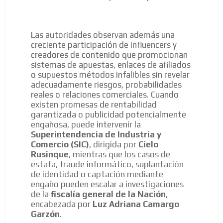
Las autoridades observan además una
creciente participación de influencers y
creadores de contenido que promocionan
sistemas de apuestas, enlaces de afiliados
o supuestos métodos infalibles sin revelar
adecuadamente riesgos, probabilidades
reales o relaciones comerciales. Cuando
existen promesas de rentabilidad
garantizada o publicidad potencialmente
engañosa, puede intervenir la
Superintendencia de Industria y
Comercio (SIC)
, dirigida por
Cielo
Rusinque
, mientras que los casos de
estafa, fraude informático, suplantación
de identidad o captación mediante
engaño pueden escalar a investigaciones
de la
fiscalía general de la Nación
,
encabezada por
Luz Adriana Camargo
Garzón
.