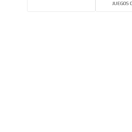
JUEGOS 