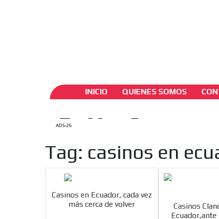
ADS-1A
ADS-
Ago. 6 / 2026
Mi Cuenta
Crear Cuenta
Engli
ADS-
ADS-2A
INICIO
QUIENES SOMOS
CON
ADS-26
Tag: casinos en ecu
Casinos en Ecuador, cada vez
más cerca de volver
Casinos Clan
Ecuador,ante 