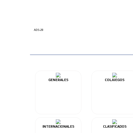
ADS-28
GENERALES
COLJUEGOS
INTERNACIONALES
CLASIFICADOS