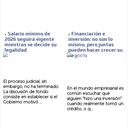
Salario mínimo de
Financiación e
2026 seguirá vigente
inversión: no son lo
mientras se decide su
mismo, pero juntas
legalidad
pueden hacer crecer su
negocio
El proceso judicial, sin
embargo, no ha terminado.
En el mundo empresarial es
La discusión de fondo
común escuchar que
consiste en establecer si el
alguien “hizo una inversión”
Gobierno motivó ...
cuando realmente tomó un
crédito, o q...