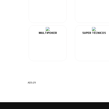
MULTIPOKER
SUPER TÉCNICOS
ADS-29